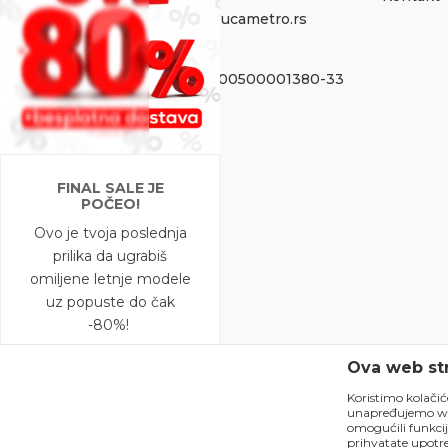
onlinepodrska@obucametro.rs
Račun:
OTP Banka 325-9500500001380-33
PIB:
100637224
Matični broj
FINAL SALE JE
08698856
POČEO!
Ovo je tvoja poslednja
prilika da ugrabiš
omiljene letnje modele
uz popuste do čak
-80%!
Ova web str
A to nije sve – na
modele snižene do
Koristimo kolačic
unapređujemo web 
-50% očekuje te i
omogućili funkcij
BESPLATNA DOSTAVA!
prihvatate upotre