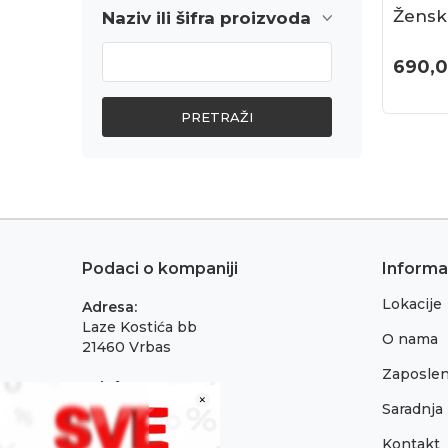
Žensk
Naziv ili šifra proizvoda
690,
PRETRAŽI
Podaci o kompaniji
Informa
Lokacije
Adresa:
Laze Kostića bb
O nama
21460 Vrbas
Zaposlen
Telefon:
×
021 795 3001
Saradnja
Kontakt
Email: