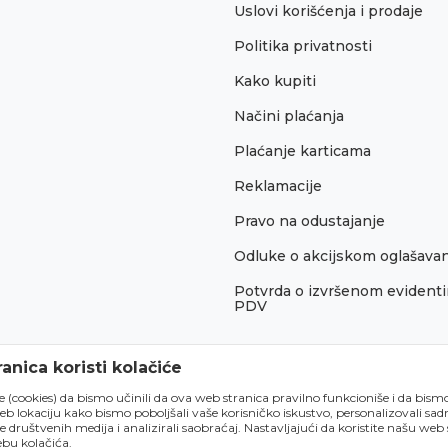
Uslovi korišćenja i prodaje
Politika privatnosti
Kako kupiti
Načini plaćanja
Plaćanje karticama
Reklamacije
Pravo na odustajanje
Odluke o akcijskom oglašava
Potvrda o izvršenom evidenti
PDV
anica koristi kolačiće
́e (cookies) da bismo učinili da ova web stranica pravilno funkcioniše i da bism
lokaciju kako bismo poboljšali vaše korisničko iskustvo, personalizovali sadrž
e društvenih medija i analizirali saobraćaj. Nastavljajući da koristite našu web
bu kolačića.