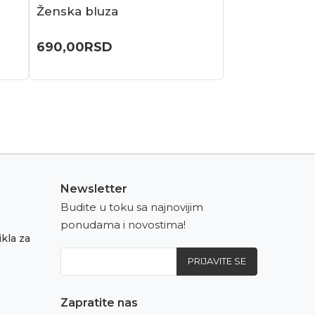
Ženska bluza
690,00
RSD
Newsletter
Budite u toku sa najnovijim
ponudama i novostima!
kla za
PRIJAVITE SE
Zapratite nas