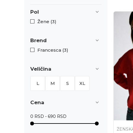
Pol
Žene (3)
Brend
Francesca (3)
Veličina
L
M
S
XL
Cena
ŽENSK