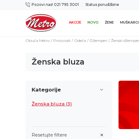
Pozovi nas! 021 795 3001
Status porudžbine
icama
Mogućnost zamene u roku od 14 dana
AKCIJE
NOVO
ŽENE
MUŠKARCI
Obuća Metro
Proizvodi
Odeća
Džemperi
Ženski džempe
Ženska bluza
Kategorije
Ženska bluza
(3)
Resetujte filtere