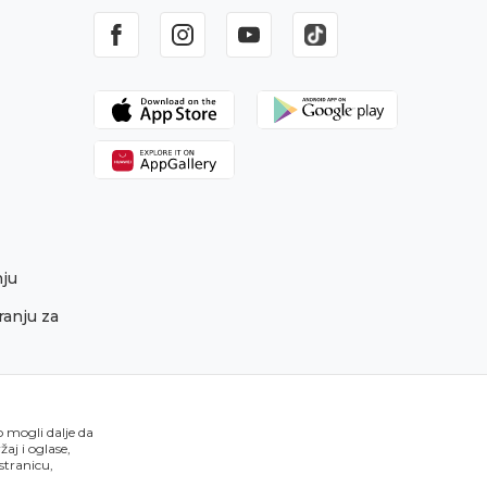
nju
ranju za
o mogli dalje da
aj i oglase,
 stranicu,