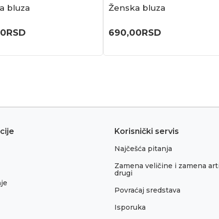
a bluza
Ženska bluza
00
RSD
690,00
RSD
cije
Korisnički servis
Najčešća pitanja
Zamena veličine i zamena arti
drugi
je
Povraćaj sredstava
Isporuka