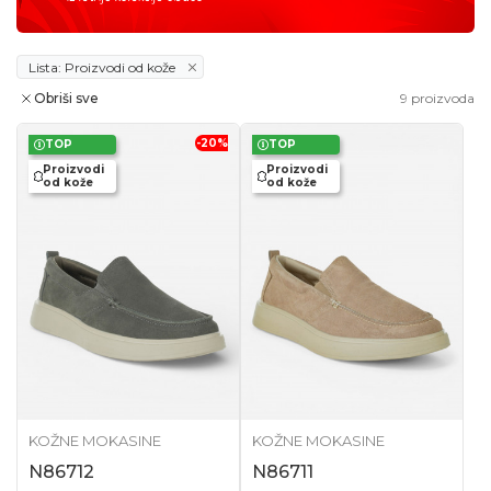
Lista: Proizvodi od kože
Obriši sve
9
proizvoda
-20
%
TOP
TOP
Proizvodi
Proizvodi
od kože
od kože
KOŽNE MOKASINE
KOŽNE MOKASINE
N86712
N86711