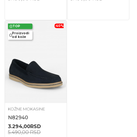
-40
%
TOP
Proizvodi
od kože
KOŽNE MOKASINE
N82940
3.294,00
RSD
5.490,00
RSD