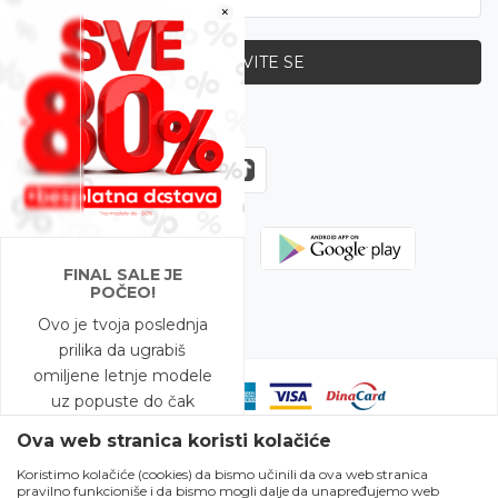
×
PRIJAVITE SE
Zapratite nas
FINAL SALE JE
POČEO!
Ovo je tvoja poslednja
prilika da ugrabiš
omiljene letnje modele
uz popuste do čak
-80%!
Ova web stranica koristi kolačiće
Koristimo kolačiće (cookies) da bismo učinili da ova web stranica
A to nije sve – na
pravilno funkcioniše i da bismo mogli dalje da unapređujemo web
Nastojimo da budemo što precizniji u opisu proizvoda, prikazu slika i