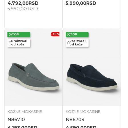
4.792,00
RSD
5.990,00
RSD
5.990,00
RSD
-30
%
TOP
TOP
Proizvodi
Proizvodi
od kože
od kože
KOŽNE MOKASINE
KOŽNE MOKASINE
N86710
N86709
4.193,00
RSD
4.590,00
RSD