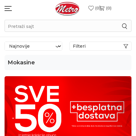
0
0
Pretraži sajt
Filteri
Mokasine