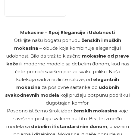
Mokasine – Spoj Elegancije i Udobnosti
Otkrijte našu bogatu ponudu
ženskih i muških
mokasina
– obuće koja kombinuje eleganciju i
udobnost. Bilo da tražite klasične
mokasine od prave
kože
ili moderne modele sa debelim đonom, kod nas
ćete pronaći savršen par za svaku priliku. Naša
kolekcija sadrži različite stilove, od
elegantnih
mokasina
za poslovne sastanke do
udobnih
svakodnevnih modela
koji pružaju potpunu podršku i
dugotrajan komfor.
Posebno ističemo širok izbor
ženskih mokasina
koje
savršeno pristaju svakom outfitu. Birajte između
modela sa
debelim ili standardnim đonom
, u raznim
bojama i dizajnima. Mokasine iz naše ponude su