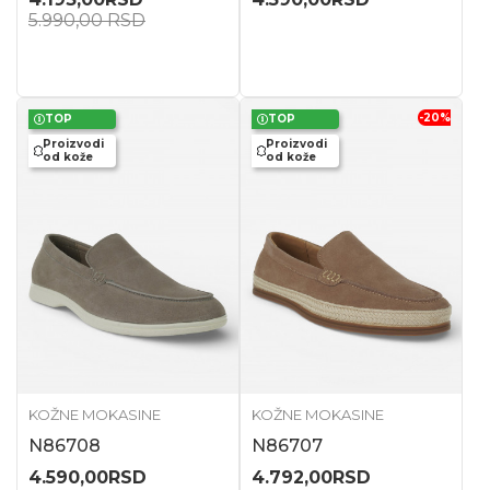
5.990,00
RSD
-20
%
TOP
TOP
Proizvodi
Proizvodi
od kože
od kože
KOŽNE MOKASINE
KOŽNE MOKASINE
N86708
N86707
4.590,00
RSD
4.792,00
RSD