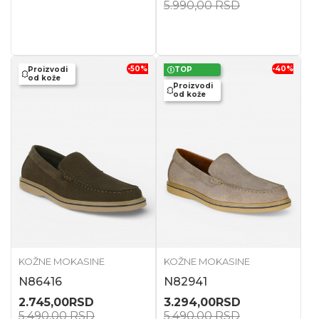
5.990,00
RSD
-50
%
-40
%
Proizvodi
TOP
od kože
Proizvodi
od kože
KOŽNE MOKASINE
KOŽNE MOKASINE
N86416
N82941
2.745,00
RSD
3.294,00
RSD
5.490,00
RSD
5.490,00
RSD