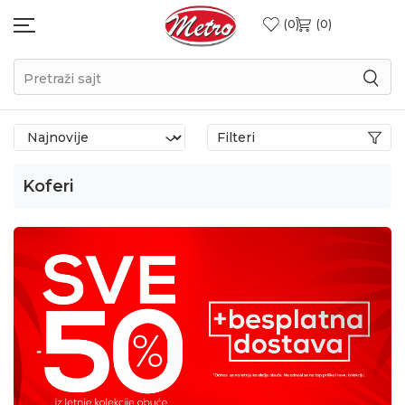
0
0
Pretraži sajt
Filteri
Koferi