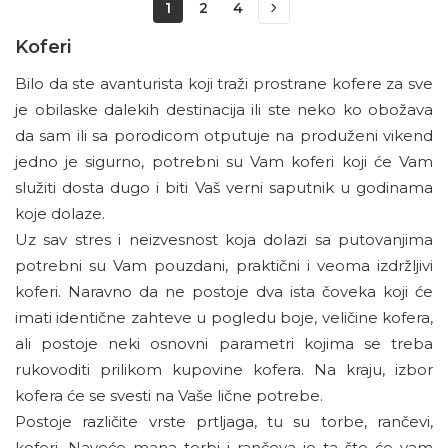
1
2
4
Koferi
Bilo da ste avanturista koji traži prostrane kofere za sve
je obilaske dalekih destinacija ili ste neko ko obožava
da sam ili sa porodicom otputuje na produženi vikend
jedno je sigurno, potrebni su Vam koferi koji će Vam
služiti dosta dugo i biti Vaš verni saputnik u godinama
koje dolaze.
Uz sav stres i neizvesnost koja dolazi sa putovanjima
potrebni su Vam pouzdani, praktični i veoma izdržljivi
koferi. Naravno da ne postoje dva ista čoveka koji će
imati identične zahteve u pogledu boje, veličine kofera,
ali postoje neki osnovni parametri kojima se treba
rukovoditi prilikom kupovine kofera. Na kraju, izbor
kofera će se svesti na Vaše lične potrebe.
Postoje različite vrste prtljaga, tu su torbe, rančevi,
koferi. Naveće mana torbi i rančeva je ta što će vam