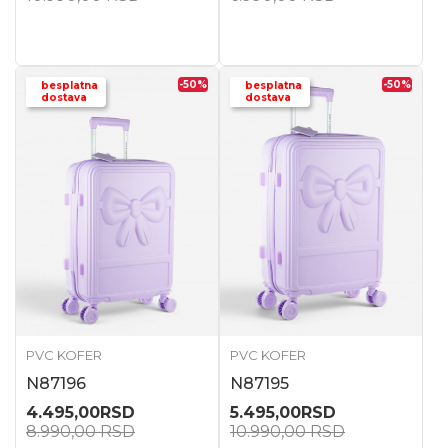
-50
%
-50
%
besplatna
besplatna
dostava
dostava
PVC KOFER
PVC KOFER
N87196
N87195
4.495,00
RSD
5.495,00
RSD
8.990,00
RSD
10.990,00
RSD