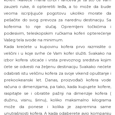
zauzeti ruke, ili opteretiti leđa, a to može da bude
veoma iscrpljujuće pogotovu ukoliko morate da
pešačite do svog prevoza za narednu destinaciju. Sa
koferima to nije slučaj. Opremljeni točkićima i
podesivim, teleskopskim ručkama koferi opterećenje
Vašeg tela svode na minimum.
Kada krećete u kupovinu kofera prvo razmislite o
veličini i u koje svrhe će Vam kofer služiti. Svakako na
izbor kofera uticaće i vrsta prevoznog sredstva kojim
ćete se odvesti na željenu destinaciju. Svakako nećete
odabrati istu veličinu kofera za svoje vikend opuštanje i
prekookeanski let. Danas, proizvođači kofera vode
računa o dimenzijama, pa tako, kada kupujete kofere,
raspitajte se i obratite pažnji na dimenzije kofera (
dužinu, visinu, širinu), koliko maksimalno kilograma
može da ponese i kolika je zapremina same
unutrašnjosti kofera. A kada odaberete avio kompaniju