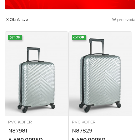
Obriši sve
96
proizvoda
TOP
TOP
PVC KOFER
PVC KOFER
N87981
N87829
4.490,00
RSD
5.490,00
RSD