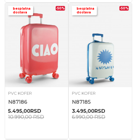
-50
%
-50
%
besplatna
besplatna
dostava
dostava
PVC KOFER
PVC KOFER
N87186
N87185
5.495,00
RSD
3.495,00
RSD
10.990,00
RSD
6.990,00
RSD