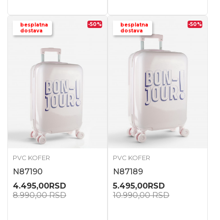
-50
%
-50
%
besplatna
besplatna
dostava
dostava
PVC KOFER
PVC KOFER
N87190
N87189
4.495,00
RSD
5.495,00
RSD
8.990,00
RSD
10.990,00
RSD