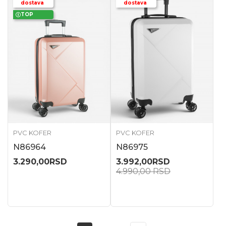
dostava
dostava
TOP
PVC KOFER
PVC KOFER
N86964
N86975
3.290,00
RSD
3.992,00
RSD
4.990,00
RSD