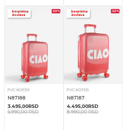
-50
%
-50
%
besplatna
besplatna
dostava
dostava
PVC KOFER
PVC KOFER
N87188
N87187
3.495,00
RSD
4.495,00
RSD
6.990,00
RSD
8.990,00
RSD