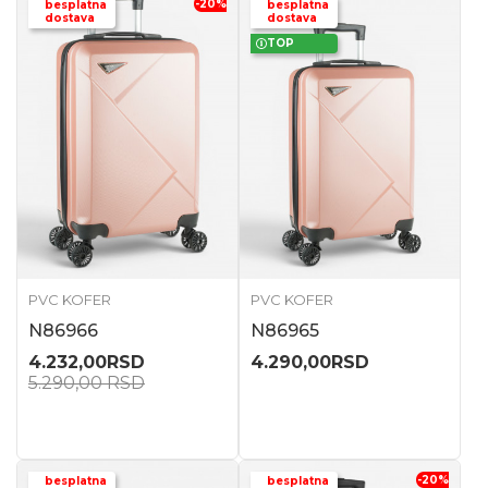
-20
%
besplatna
besplatna
dostava
dostava
TOP
PVC KOFER
PVC KOFER
N86966
N86965
4.232,00
RSD
4.290,00
RSD
5.290,00
RSD
-20
%
besplatna
besplatna