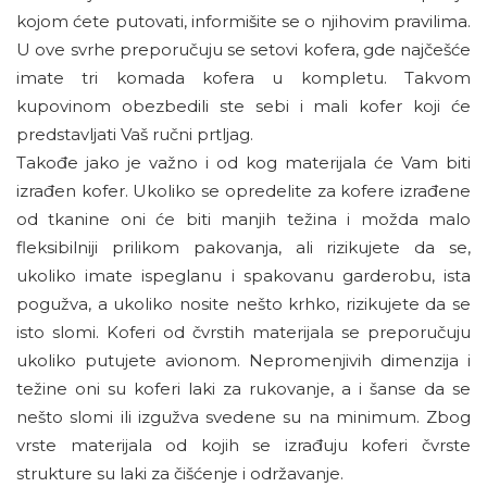
kojom ćete putovati, informišite se o njihovim pravilima.
U ove svrhe preporučuju se setovi kofera, gde najčešće
imate tri komada kofera u kompletu. Takvom
kupovinom obezbedili ste sebi i mali kofer koji će
predstavljati Vaš ručni prtljag.
Takođe jako je važno i od kog materijala će Vam biti
izrađen kofer. Ukoliko se opredelite za kofere izrađene
od tkanine oni će biti manjih težina i možda malo
fleksibilniji prilikom pakovanja, ali rizikujete da se,
ukoliko imate ispeglanu i spakovanu garderobu, ista
pogužva, a ukoliko nosite nešto krhko, rizikujete da se
isto slomi. Koferi od čvrstih materijala se preporučuju
ukoliko putujete avionom. Nepromenjivih dimenzija i
težine oni su koferi laki za rukovanje, a i šanse da se
nešto slomi ili izgužva svedene su na minimum. Zbog
vrste materijala od kojih se izrađuju koferi čvrste
strukture su laki za čišćenje i održavanje.