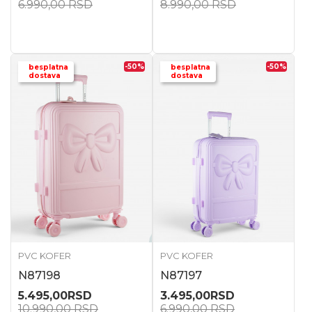
6.990,00
RSD
8.990,00
RSD
-50
%
-50
%
besplatna
besplatna
dostava
dostava
PVC KOFER
PVC KOFER
N87198
N87197
5.495,00
RSD
3.495,00
RSD
10.990,00
RSD
6.990,00
RSD