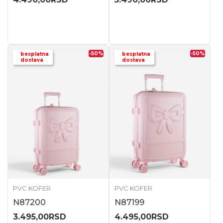
-50
%
-50
%
besplatna
besplatna
dostava
dostava
PVC KOFER
PVC KOFER
N87200
N87199
3.495,00
RSD
4.495,00
RSD