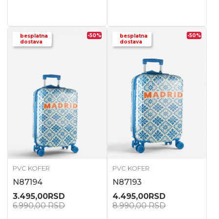
-50
%
-50
%
besplatna
besplatna
dostava
dostava
PVC KOFER
PVC KOFER
N87194
N87193
3.495,00
RSD
4.495,00
RSD
6.990,00
RSD
8.990,00
RSD