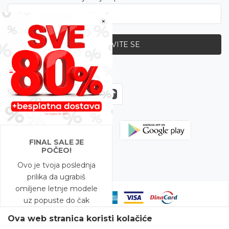
×
PRIJAVITE SE
Zapratite nas
FINAL SALE JE
POČEO!
Ovo je tvoja poslednja
prilika da ugrabiš
omiljene letnje modele
uz popuste do čak
-80%!
Ova web stranica koristi kolačiće