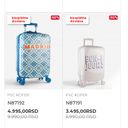
-50
%
-50
%
besplatna
besplatna
dostava
dostava
PVC KOFER
PVC KOFER
N87192
N87191
4.995,00
RSD
3.495,00
RSD
9.990,00
RSD
6.990,00
RSD