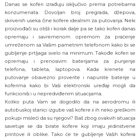
Danas se koferi izrađuju isključivo prema potrebama
konzumenata. Dovoljan broj pregrada, džepova,
skrivenih useka čine kofere idealnim za putovanja. Neki
proizvođači su otišli i korak dalje pa se tako koferi danas
opremaju i savremenom opremom za praćenje
umreženom sa Vašim pametnim telefonom kako bi se
gubljenje prtljaga svelo na minimum. Takođe koferi se
opremaju i prenosivim baterijama za punjenje
telefona, tableta, laptopova. Kada krenete na
putovanje obavezno proverite i napunite baterije u
koferima kako bi Vaši elektronski uređaji mogli da
funkcioniši i u nepredviđenim situacijama.
Koliko puta Vam se dogodilo da na aerodromu ili
autobuskoj stanici izgube vaš kofere ii ih neko greškom
pokupi misleći da su njegovi? Baš zbog ovakvih situacija
savetuje se da birate kofere koji imaju jedinstvene
printove ili oblike. Tako će te gubljenje Vaših kofera