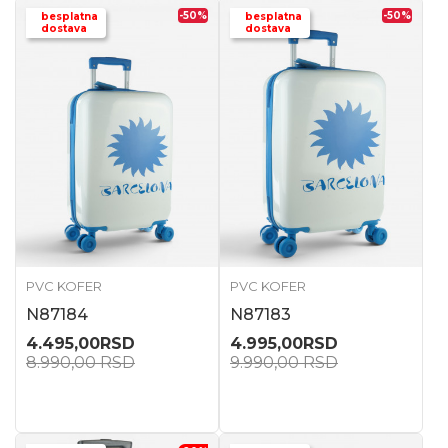
-50
%
-50
%
besplatna
besplatna
dostava
dostava
PVC KOFER
PVC KOFER
N87184
N87183
4.495,00
RSD
4.995,00
RSD
8.990,00
RSD
9.990,00
RSD