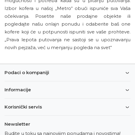
mogućnosti i potreba kada su u pitanju putovanja.
Izbor kofera u našoj „Metro“ obući ispuniće sva Vaša
očekivanja. Posetite naše prodajne objekte ili
pogledajte našu onlajn ponudu i odaberite baš one
kofere koji će u potpunosti ispuniti sve vaše prohteve.
„Prava lepota putovanja ne sastoji se u upoznavanju
novih pejzaža, već u menjanju pogleda na svet“
Podaci o kompaniji
Informacije
Korisnički servis
Newsletter
Budite u toku sa najnovijim ponudama i novostima!