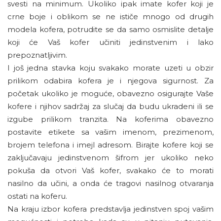
svesti na minimum. Ukoliko ipak imate kofer koji je
crne boje i oblikom se ne ističe mnogo od drugih
modela kofera, potrudite se da samo osmislite detalje
koji će Vaš kofer učiniti jedinstvenim i lako
prepoznatljivim.
I još jedna stavka koju svakako morate uzeti u obzir
prilikom odabira kofera je i njegova sigurnost. Za
početak ukoliko je moguće, obavezno osigurajte Vaše
kofere i njihov sadržaj za slučaj da budu ukradeni ili se
izgube prilikom tranzita. Na koferima obavezno
postavite etikete sa vašim imenom, prezimenom,
brojem telefona i imejl adresom. Birajte kofere koji se
zaključavaju jedinstvenom šifrom jer ukoliko neko
pokuša da otvori Vaš kofer, svakako će to morati
nasilno da učini, a onda će tragovi nasilnog otvaranja
ostati na koferu.
Na kraju izbor kofera predstavlja jedinstven spoj vašim