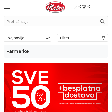
0
0
Pretraži sajt
Filteri
Farmerke