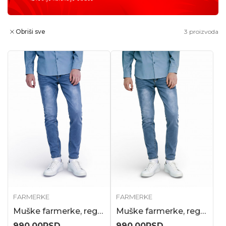
Obriši sve
3
proizvoda
FARMERKE
FARMERKE
Muške farmerke, regular kroj
Muške farmerke, regular kroj
990,00
RSD
990,00
RSD