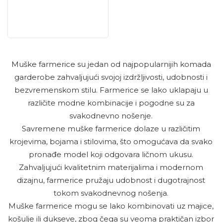
Muške farmerice su jedan od najpopularnijih komada
garderobe zahvaljujući svojoj izdržljivosti, udobnosti i
bezvremenskom stilu. Farmerice se lako uklapaju u
različite modne kombinacije i pogodne su za
svakodnevno nošenje.
Savremene muške farmerice dolaze u različitim
krojevima, bojama i stilovima, što omogućava da svako
pronađe model koji odgovara ličnom ukusu.
Zahvaljujući kvalitetnim materijalima i modernom
dizajnu, farmerice pružaju udobnost i dugotrajnost
tokom svakodnevnog nošenja.
Muške farmerice mogu se lako kombinovati uz majice,
košulje ili dukseve, zbog čega su veoma praktičan izbor