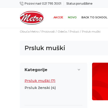
Pozovi nas! 021 795 3001
Status porudžbine
icama
Mogućnost zamene u roku od 14 dana
AKCIJE
NOVO
BACK TO SCHOOL
Obuća Metro
Proizvodi
Odeća
Prsluci
Prsluk muški
Prsluk muški
Kategorije
Prsluk muški
(7)
Prsluk ženski
(4)