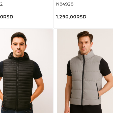
2
N84928
00
RSD
1.290,00
RSD