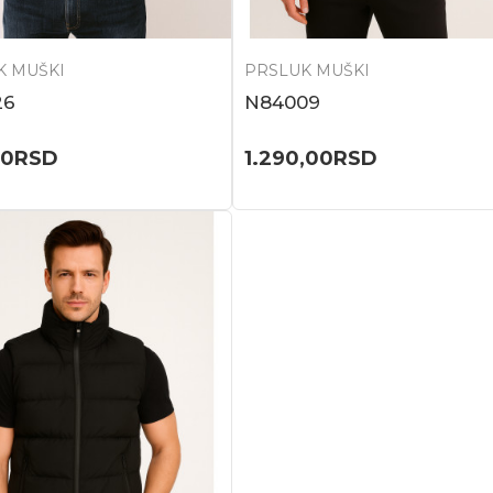
K MUŠKI
PRSLUK MUŠKI
26
N84009
00
RSD
1.290,00
RSD