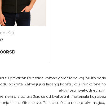
K MUŠKI
07
,00
RSD
uci su praktičan i svestran komad garderobe koji pruža dod
odu pokreta. Zahvaljujući laganoj konstrukciji i funkcionalnom
aktivnosti i svakodnevno n
remeni prsluci izrađuju se od kvalitetnih materijala koji ob
panje uz različite stilove. Prsluci se često nose preko majica