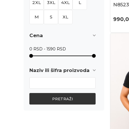
2XL
3XL
4XL
L
N8523
M
S
XL
990,
Cena
Naziv ili šifra proizvoda
PRETRAŽI