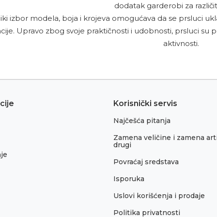
dodatak garderobi za različit
liki izbor modela, boja i krojeva omogućava da se prsluci uk
ije. Upravo zbog svoje praktičnosti i udobnosti, prsluci su 
aktivnosti.
cije
Korisnički servis
Najčešća pitanja
Zamena veličine i zamena arti
drugi
je
Povraćaj sredstava
Isporuka
Uslovi korišćenja i prodaje
Politika privatnosti