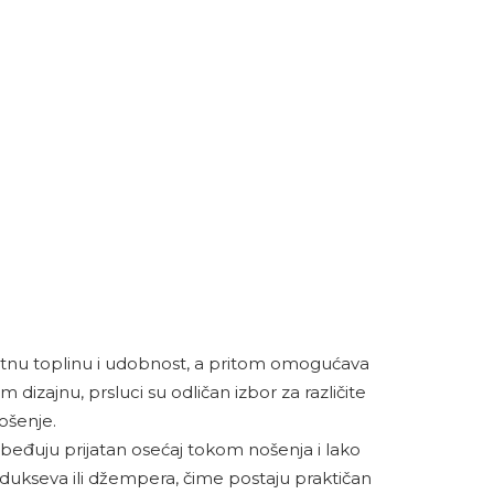
atnu toplinu i udobnost, a pritom omogućava
 dizajnu, prsluci su odličan izbor za različite
ošenje.
ezbeđuju prijatan osećaj tokom nošenja i lako
, dukseva ili džempera, čime postaju praktičan