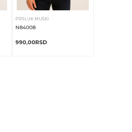
PRSLUK MUŠKI
N84008
990,00
RSD