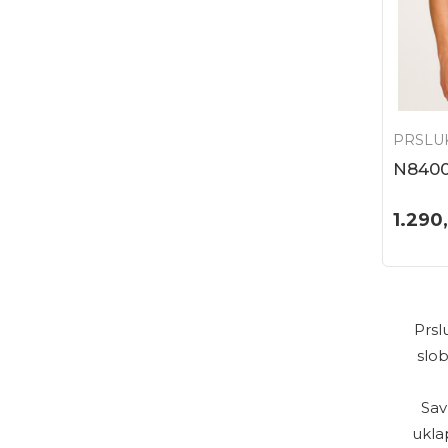
PRSLU
N840
1.290
Prsl
slob
Sav
ukla