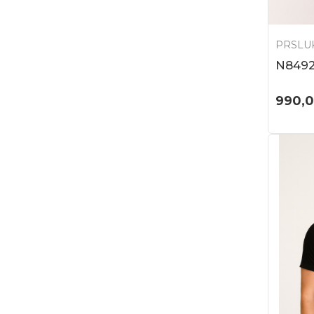
PRSLU
N849
990,