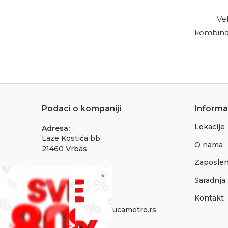
Ve
kombinac
Podaci o kompaniji
Informa
Lokacije
Adresa:
Laze Kostića bb
O nama
21460 Vrbas
Zaposlen
Telefon:
×
021 795 3001
Saradnja
Kontakt
Email:
onlinepodrska@obucametro.rs