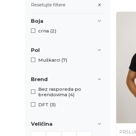
Resetujte filtere
Boja
crna (2)
Pol
Muškarci (7)
Brend
Bez rasporeda po
brendovima (4)
DFT (3)
Veličina
PRSLU