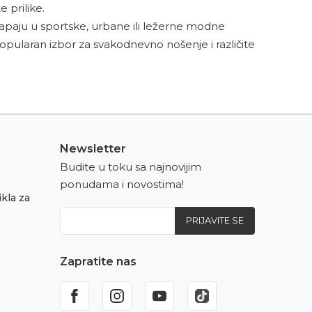
e prilike.
lapaju u sportske, urbane ili ležerne modne
popularan izbor za svakodnevno nošenje i različite
Newsletter
Budite u toku sa najnovijim
ponudama i novostima!
kla za
PRIJAVITE SE
Zapratite nas