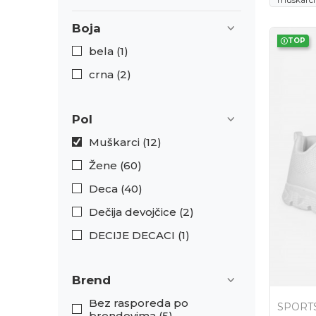
Boja
TOP
bela (1)
crna (2)
Pol
Muškarci (12)
Žene (60)
Deca (40)
Dečija devojčice (2)
DECIJE DECACI (1)
Brend
Bez rasporeda po
SPORTS
brendovima (5)