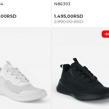
94
N86393
,00
RSD
1.495,00
RSD
2.990,00
RSD
-5