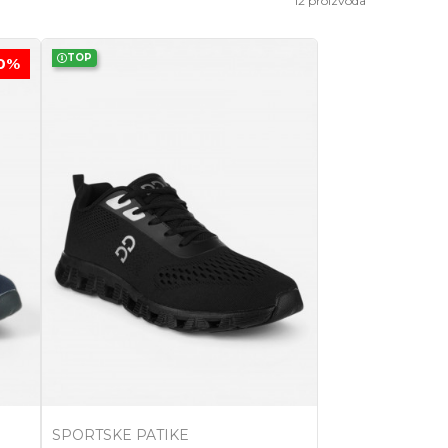
12
proizvoda
TOP
0
%
SPORTSKE PATIKE