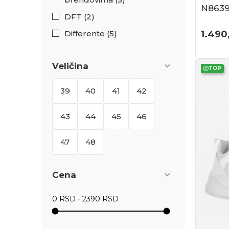
N863
DFT (2)
Differente (5)
1.490
Veličina
TOP
39
40
41
42
43
44
45
46
47
48
Cena