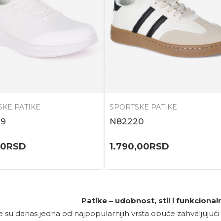
KE PATIKE
SPORTSKE PATIKE
29
N82220
00
RSD
1.790,00
RSD
Patike – udobnost, stil i funkciona
e su danas jedna od najpopularnijih vrsta obuće zahvaljujući 