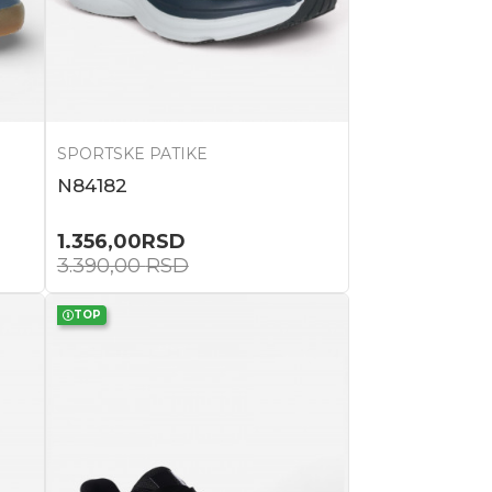
SPORTSKE PATIKE
N84182
1.356,00
RSD
3.390,00
RSD
TOP