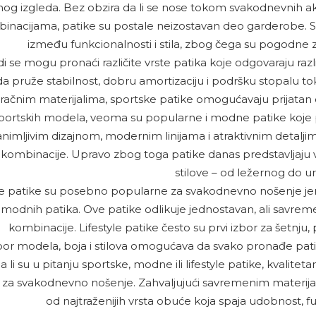
g izgleda. Bez obzira da li se nose tokom svakodnevnih ak
inacijama, patike su postale neizostavan deo garderobe. 
između funkcionalnosti i stila, zbog čega su pogodne za r
 se mogu pronaći različite vrste patika koje odgovaraju raz
a pruže stabilnost, dobru amortizaciju i podršku stopalu toko
račnim materijalima, sportske patike omogućavaju prijatan
portskih modela, veoma su popularne i modne patike koje p
zanimljivim dizajnom, modernim linijama i atraktivnim detalj
ombinacije. Upravo zbog toga patike danas predstavljaju va
stilove – od ležernog do u
yle patike su posebno popularne za svakodnevno nošenje je
 modnih patika. Ove patike odlikuje jednostavan, ali savreme
kombinacije. Lifestyle patike često su prvi izbor za šetnju,
zbor modela, boja i stilova omogućava da svako pronađe pati
a li su u pitanju sportske, modne ili lifestyle patike, kvalit
za svakodnevno nošenje. Zahvaljujući savremenim materija
od najtraženijih vrsta obuće koja spaja udobnost, fu