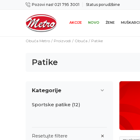
Pozovi nas! 021 795 3001
Status porudžbine
icama
Mogućnost zamene u roku od 14 dana
AKCIJE
NOVO
ŽENE
MUŠKARCI
Obuća Metro
Proizvodi
Obuća
Patike
Patike
Kategorije
Sportske patike
(12)
Resetujte filtere
muskarci