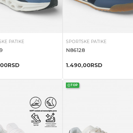
KE PATIKE
SPORTSKE PATIKE
9
N86128
,00
RSD
1.490,00
RSD
TOP