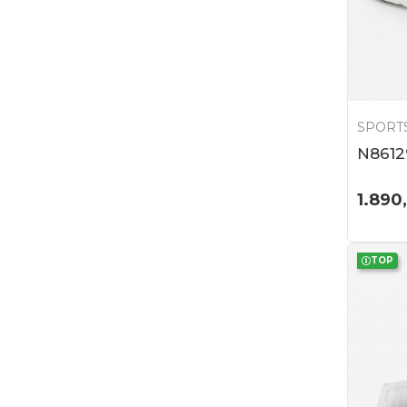
SPORTS
N8612
1.890
TOP