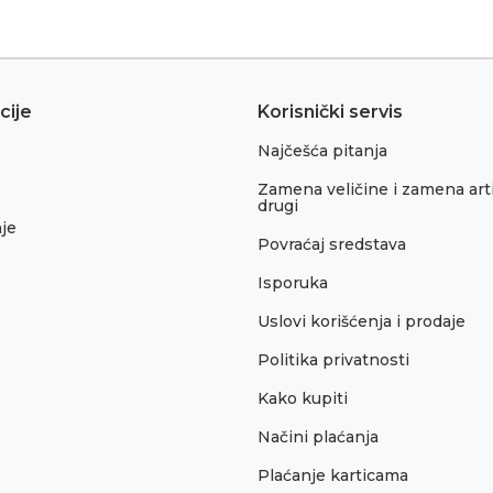
cije
Korisnički servis
Najčešća pitanja
Zamena veličine i zamena arti
drugi
je
Povraćaj sredstava
Isporuka
Uslovi korišćenja i prodaje
Politika privatnosti
Kako kupiti
Načini plaćanja
Plaćanje karticama