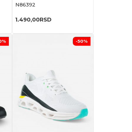
N86392
1.490,00
RSD
0
%
-50
%