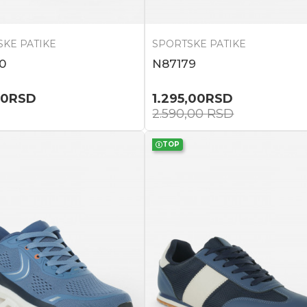
KE PATIKE
SPORTSKE PATIKE
0
N87179
00
RSD
1.295,00
RSD
2.590,00
RSD
TOP