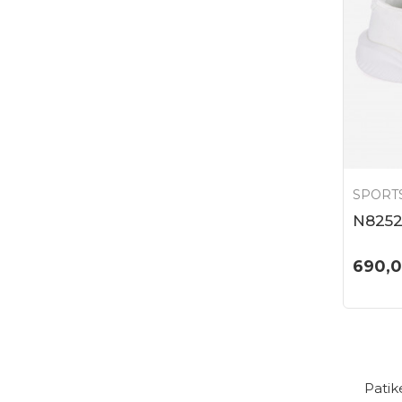
SPORTS
N825
690,
Patik