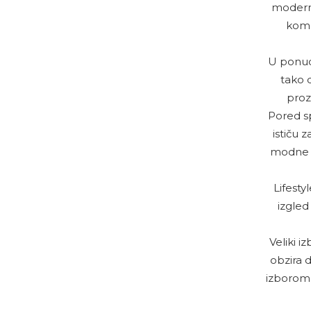
moderno
komb
U ponudi
tako d
proz
Pored s
ističu 
modne k
Lifest
izgled
Veliki i
obzira d
izborom 