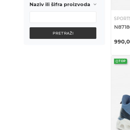
Naziv ili šifra proizvoda
SPORTS
N8718
PRETRAŽI
990,
TOP