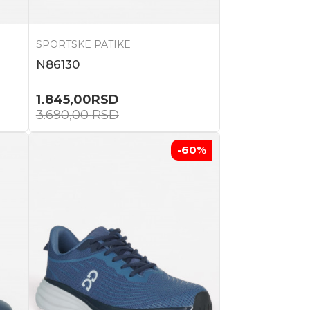
SPORTSKE PATIKE
N86130
1.845,00
RSD
3.690,00
RSD
-60
%