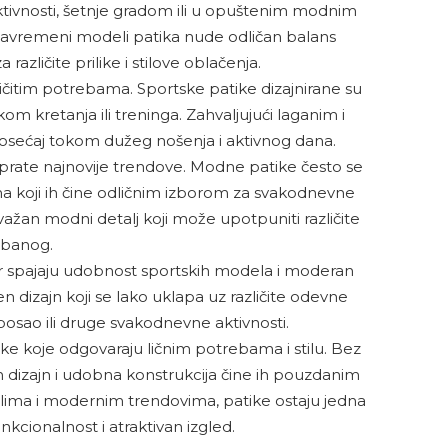
tivnosti, šetnje gradom ili u opuštenim modnim
Savremeni modeli patika nude odličan balans
azličite prilike i stilove oblačenja.
ličitim potrebama. Sportske patike dizajnirane su
m kretanja ili treninga. Zahvaljujući laganim i
 osećaj tokom dužeg nošenja i aktivnog dana.
rate najnovije trendove. Modne patike često se
ima koji ih čine odličnim izborom za svakodnevne
žan modni detalj koji može upotpuniti različite
rbanog.
r spajaju udobnost sportskih modela i moderan
n dizajn koji se lako uklapa uz različite odevne
 posao ili druge svakodnevne aktivnosti.
ke koje odgovaraju ličnim potrebama i stilu. Bez
etan dizajn i udobna konstrukcija čine ih pouzdanim
lima i modernim trendovima, patike ostaju jedna
nkcionalnost i atraktivan izgled.