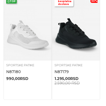
-50
%
TOP
besplatna
dostava
SPORTSKE PATIKE
SPORTSKE PATIKE
N87180
N87179
990,00
RSD
1.295,00
RSD
2.590,00
RSD