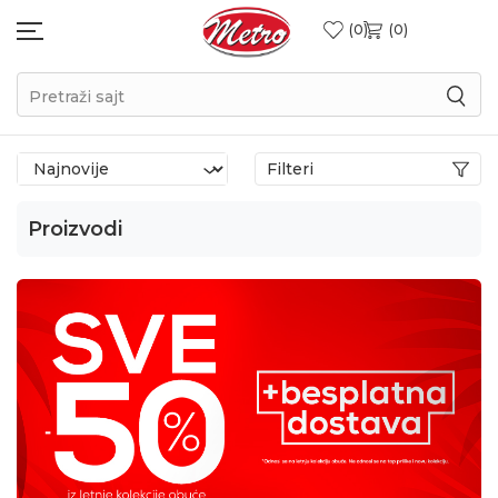
0
0
Pretraži sajt
Filteri
Proizvodi