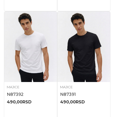
MAJICE
MAJICE
N87392
N87391
490,00
RSD
490,00
RSD