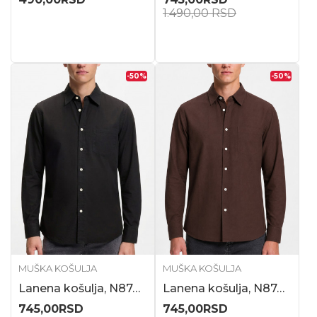
1.490,00
RSD
-50
%
-50
%
MUŠKA KOŠULJA
MUŠKA KOŠULJA
Lanena košulja, N87419
Lanena košulja, N87418
745,00
RSD
745,00
RSD