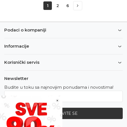
1
2
6
Podaci o kompaniji
Informacije
Korisnički servis
Newsletter
Budite u toku sa najnovijim ponudama i novostima!
×
PRIJAVITE SE