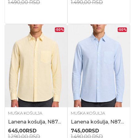
1.490,00
RSD
1.490,00
RSD
-50
%
-50
%
MUŠKA KOŠULJA
MUŠKA KOŠULJA
Lanena košulja, N87416
Lanena košulja, N87415
645,00
RSD
745,00
RSD
1.290,00
RSD
1.490,00
RSD