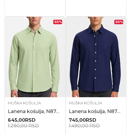
-50
%
-50
%
MUŠKA KOŠULJA
MUŠKA KOŠULJA
Lanena košulja, N87411
Lanena košulja, N87410
645,00
RSD
745,00
RSD
1.290,00
RSD
1.490,00
RSD