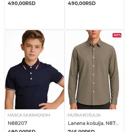
490,00
RSD
490,00
RSD
-50
%
MAJICA SA KRAGNOM
MUŠKA KOŠULJA
N88207
Lanena košulja, N87420
490,00
RSD
745,00
RSD