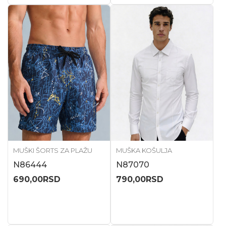
MUŠKI ŠORTS ZA PLAŽU
MUŠKA KOŠULJA
N86444
N87070
690,00
RSD
790,00
RSD