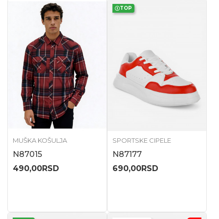
TOP
MUŠKA KOŠULJA
SPORTSKE CIPELE
N87015
N87177
490,00
RSD
690,00
RSD