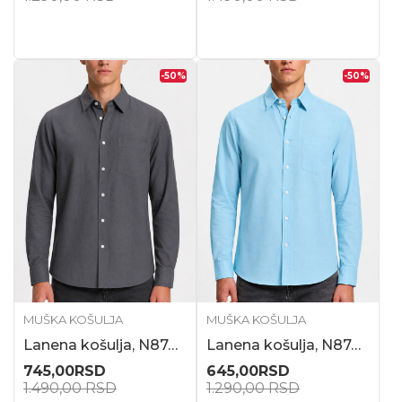
-50
%
-50
%
MUŠKA KOŠULJA
MUŠKA KOŠULJA
Lanena košulja, N87413
Lanena košulja, N87412
745,00
RSD
645,00
RSD
1.490,00
RSD
1.290,00
RSD