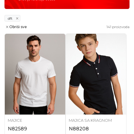
dft
Obriši sve
141
proizvoda
MAJICE
MAJICA SA KRAGNOM
N82589
N88208