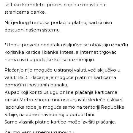
se tako kompletni proces naplate obavlja na
stranicama banke.
Niti jednog trenutka podaci o platnoj kartici nisu
dostupni našem sistemu.
*Unos i provera podataka isključivo se obavljaju između
korisnika kartice i banke Intesa, a Internet trgovac
nema uvid u podatke koji se razmenjuju.
Plaćanje nije moguće u stranoj valuti, već isključivo u
valuti RSD. Plaćanje je moguće platnim karticama
domaćih i inostranih banaka.
Kupac koji koristi uslugu online plaćanja karticama
preko Metro-shopa mora ispunjavati sledeće uslove:
Isporuka robe je moguća samo na teritoriji Republike
Srbije, na adresi navedenoj u porudžbini.
Samo vlasnik platne kartice može izvršiti plaćanje.
Želimo Vam uspešnu kupovinu.