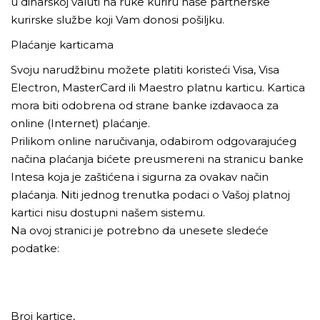
u dinarskoj valuti na ruke kuriru naše partnerske
kurirske službe koji Vam donosi pošiljku.
Plaćanje karticama
Svoju narudžbinu možete platiti koristeći Visa, Visa
Electron, MasterCard ili Maestro platnu karticu. Kartica
mora biti odobrena od strane banke izdavaoca za
online (Internet) plaćanje.
Prilikom online naručivanja, odabirom odgovarajućeg
načina plaćanja bićete preusmereni na stranicu banke
Intesa koja je zaštićena i sigurna za ovakav način
plaćanja. Niti jednog trenutka podaci o Vašoj platnoj
kartici nisu dostupni našem sistemu.
Na ovoj stranici je potrebno da unesete sledeće
podatke:
Broj kartice,