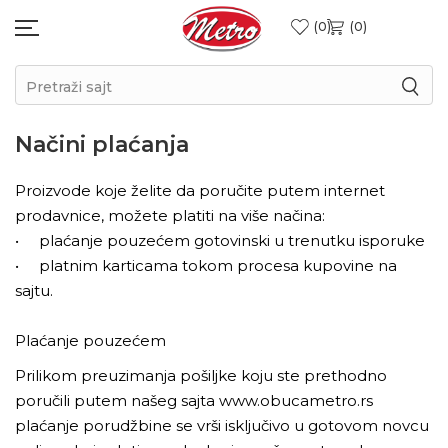
0
0
Pretraži sajt
Načini plaćanja
Proizvode koje želite da poručite putem internet
prodavnice, možete platiti na više načina:
• plaćanje pouzećem gotovinski u trenutku isporuke
• platnim karticama tokom procesa kupovine na
sajtu.
Plaćanje pouzećem
Prilikom preuzimanja pošiljke koju ste prethodno
poručili putem našeg sajta www.obucametro.rs
plaćanje porudžbine se vrši isključivo u gotovom novcu