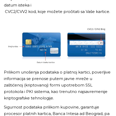
datum isteka i
CVC2/CVV2 kod, koje možete pročitati sa Vaše kartice.
Prilikom unošenja podataka o platnoj kartici, poverljive
informacija se prenose putem javne mreže u
zaštićenoj (kriptovanoj) formi upotrebom SSL
protokola i PKI sistema, kao trenutno najsavremenije
kriptografske tehnologije.
Sigurnost podataka prilikom kupovine, garantuje
procesor platnih kartica, Banca Intesa ad Beograd, pa