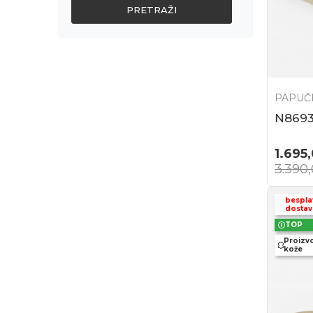
PRETRAŽI
PAPUČ
N869
1.695
3.390
bespla
dostav
TOP
Proizv
kože