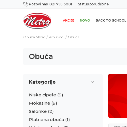
Pozovi nas! 021 795 3001
Status porudžbine
14 dana
Preuzmi Metro aplikaciju
AKCIJE
NOVO
BACK TO SCHOOL
Obuća Metro
Proizvodi
Obuća
Obuća
Kategorije
Niske cipele
(9)
Mokasine
(9)
Salonke
(2)
Platnena obuća
(1)
Lista: Pr