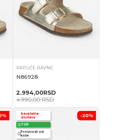
PAPUČE RAVNE
N86928
2.994,00
RSD
4.990,00
RSD
besplatna
0
%
-20
%
dostava
TOP
Proizvodi od
kože