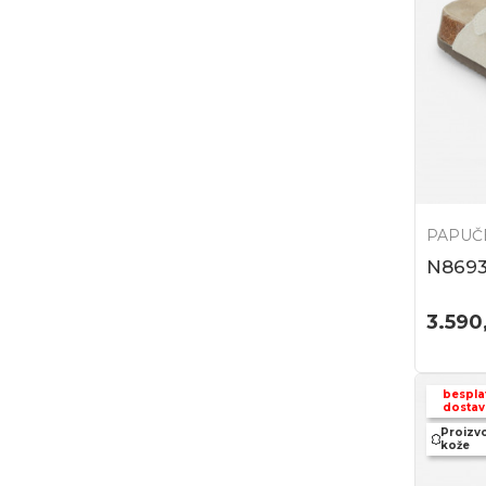
PAPUČ
N869
3.590
bespla
dostav
Proizv
kože