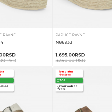
E RAVNE
PAPUČE RAVNE
34
N86933
,00
RSD
1.695,00
RSD
,00
RSD
3.390,00
RSD
tna
besplatna
a
dostava
TOP
odi od
Proizvodi od
kože