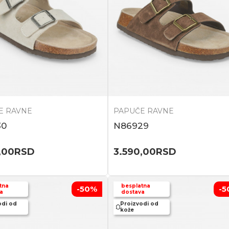
E RAVNE
PAPUČE RAVNE
30
N86929
,00
RSD
3.590,00
RSD
tna
besplatna
-50
%
-5
a
dostava
odi od
Proizvodi od
kože