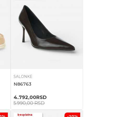
SALONKE
N86763
4.792,00
RSD
5.990,00
RSD
besplatna
0
%
-20
%