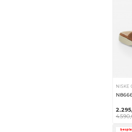
NISKE 
N8666
2.295
4.590
bespla