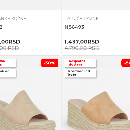
ANKE KOŽNE
PAPUČE RAVNE
2
N86493
,00
RSD
1.437,00
RSD
,00
RSD
4.790,00
RSD
tna
besplatna
-50
%
-5
a
dostava
odi od
Proizvodi od
kože