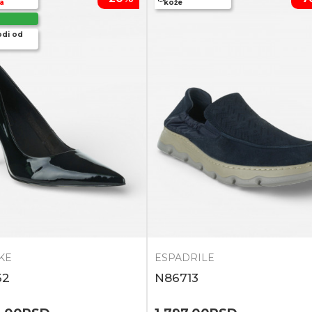
a
kože
odi od
KE
ESPADRILE
62
N86713