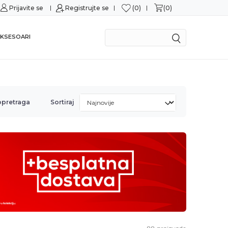
0
0
Prijavite se
Mogućnost zamene u roku od 14 dana
Registrujte se
KSESOARI
opretraga
Sortiraj