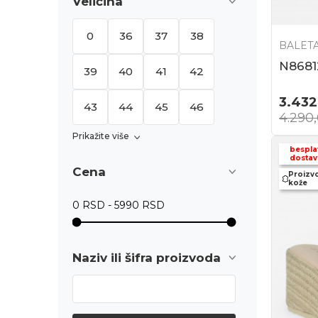
Veličina
0
36
37
38
BALET
N8681
39
40
41
42
3.432
43
44
45
46
4.290
Prikažite više
bespla
dostav
Cena
Proizv
kože
Naziv ili šifra proizvoda