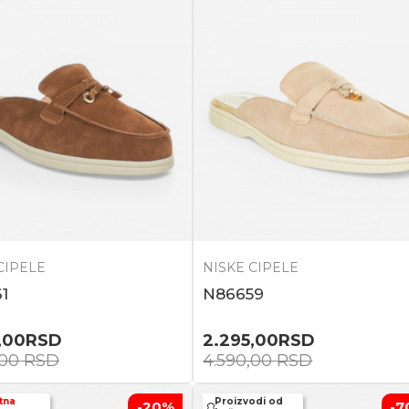
CIPELE
NISKE CIPELE
1
N86659
,00
RSD
2.295,00
RSD
,00
RSD
4.590,00
RSD
tna
Proizvodi od
-20
%
-7