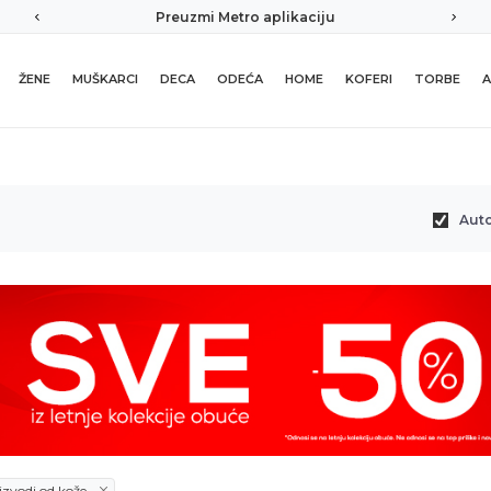
Sigurno plaćanje platnim karticama
ŽENE
MUŠKARCI
DECA
ODEĆA
HOME
KOFERI
TORBE
A
Aut
oizvodi od kože