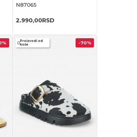
N87065
2.990,00
RSD
Proizvodi od
0
%
-70
%
kože