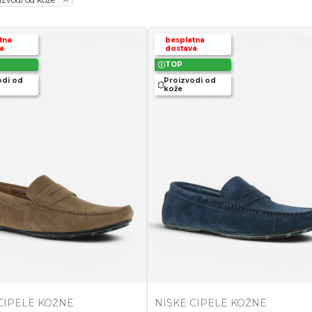
tna
besplatna
a
dostava
TOP
odi od
Proizvodi od
kože
CIPELE KOŽNE
NISKE CIPELE KOŽNE