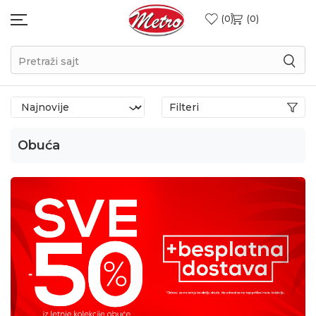
0
0
Pretraži sajt
Filteri
Obuća