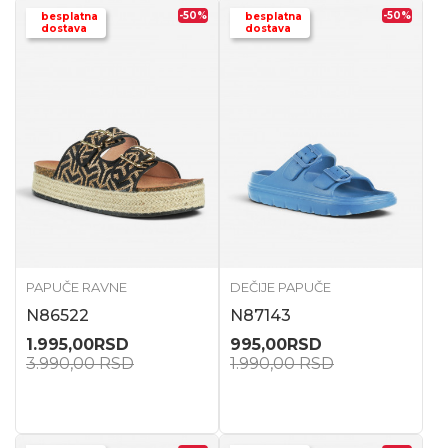
-50
%
-50
%
besplatna
besplatna
dostava
dostava
PAPUČE RAVNE
DEČIJE PAPUČE
N86522
N87143
1.995,00
RSD
995,00
RSD
3.990,00
RSD
1.990,00
RSD