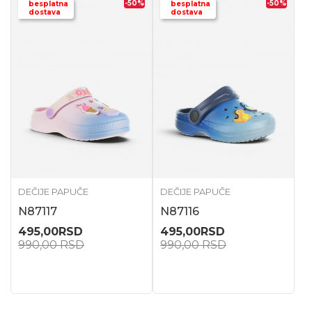
-50
%
-50
%
besplatna
besplatna
dostava
dostava
DEČIJE PAPUČE
DEČIJE PAPUČE
N87117
N87116
495,00
RSD
495,00
RSD
990,00
RSD
990,00
RSD