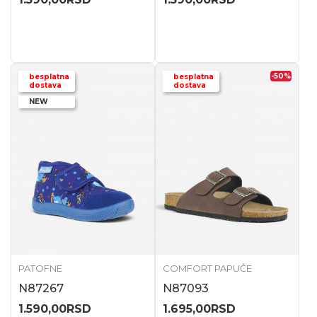
-50
%
besplatna
besplatna
dostava
dostava
NEW
PATOFNE
COMFORT PAPUČE
N87267
N87093
1.590,00
RSD
1.695,00
RSD