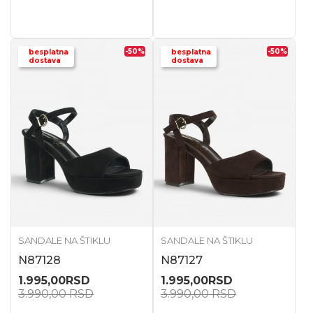
-50
%
-50
%
besplatna
besplatna
dostava
dostava
SANDALE NA ŠTIKLU
SANDALE NA ŠTIKLU
N87128
N87127
1.995,00
RSD
1.995,00
RSD
3.990,00
RSD
3.990,00
RSD