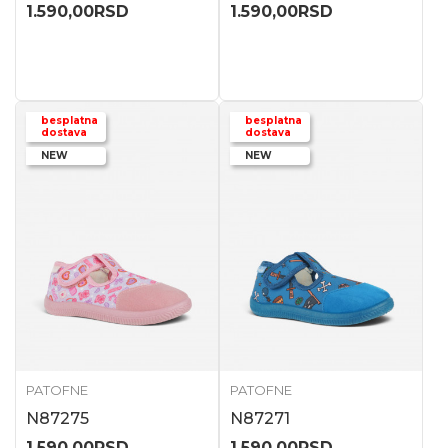
1.590,00
RSD
1.590,00
RSD
besplatna
besplatna
dostava
dostava
NEW
NEW
PATOFNE
PATOFNE
N87275
N87271
1.590,00
RSD
1.590,00
RSD