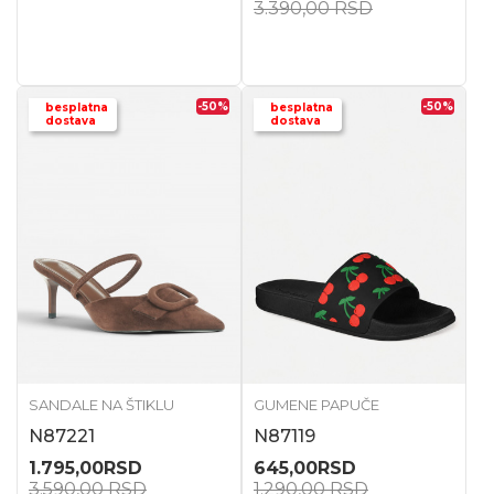
3.390,00
RSD
-50
%
-50
%
besplatna
besplatna
dostava
dostava
SANDALE NA ŠTIKLU
GUMENE PAPUČE
N87221
N87119
1.795,00
RSD
645,00
RSD
3.590,00
RSD
1.290,00
RSD