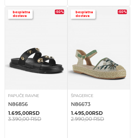
-50
%
-50
%
besplatna
besplatna
dostava
dostava
PAPUČE RAVNE
ŠPAGERICE
N86856
N86673
1.695,00
RSD
1.495,00
RSD
3.390,00
RSD
2.990,00
RSD