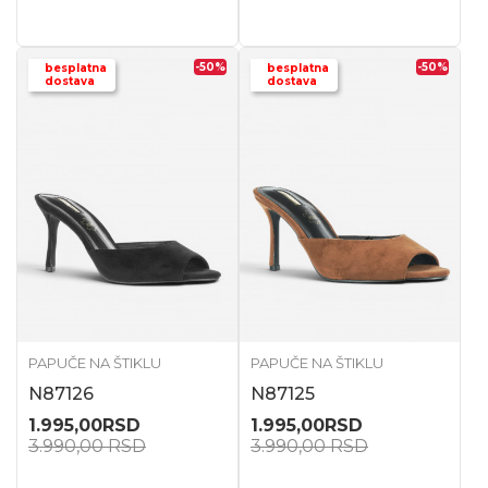
-50
%
-50
%
besplatna
besplatna
dostava
dostava
PAPUČE NA ŠTIKLU
PAPUČE NA ŠTIKLU
N87126
N87125
1.995,00
RSD
1.995,00
RSD
3.990,00
RSD
3.990,00
RSD