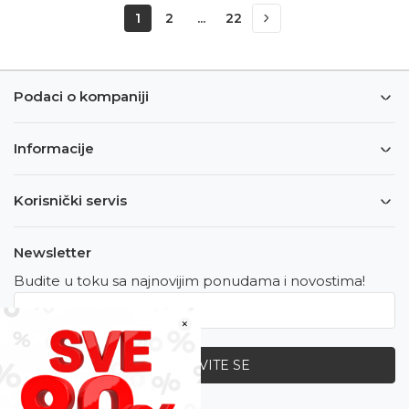
1
2
...
22
Podaci o kompaniji
Informacije
Korisnički servis
Newsletter
Budite u toku sa najnovijim ponudama i novostima!
×
PRIJAVITE SE