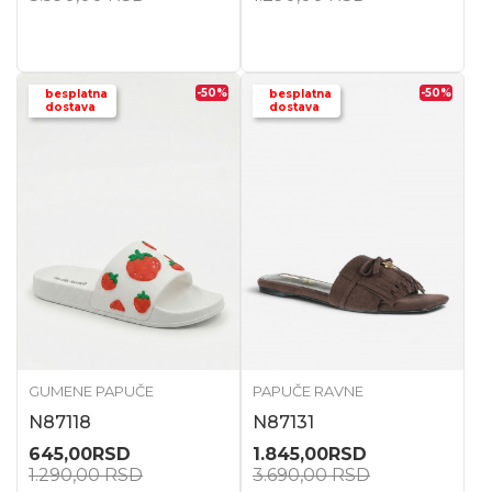
-50
%
-50
%
besplatna
besplatna
dostava
dostava
GUMENE PAPUČE
PAPUČE RAVNE
N87118
N87131
645,00
RSD
1.845,00
RSD
1.290,00
RSD
3.690,00
RSD