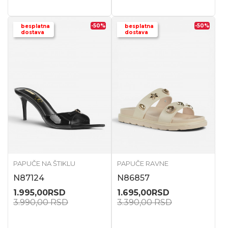
-50
%
-50
%
besplatna
besplatna
dostava
dostava
PAPUČE NA ŠTIKLU
PAPUČE RAVNE
N87124
N86857
1.995,00
RSD
1.695,00
RSD
3.990,00
RSD
3.390,00
RSD