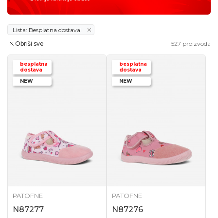
Lista: Besplatna dostava!
Obriši sve
527
proizvoda
besplatna
besplatna
dostava
dostava
NEW
NEW
PATOFNE
PATOFNE
N87277
N87276