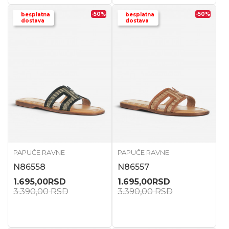
-50
%
-50
%
besplatna
besplatna
dostava
dostava
PAPUČE RAVNE
PAPUČE RAVNE
N86558
N86557
1.695,00
RSD
1.695,00
RSD
3.390,00
RSD
3.390,00
RSD