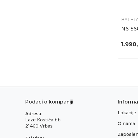
BALET
N6156
1.990
Podaci o kompaniji
Informa
Lokacije
Adresa:
Laze Kostića bb
O nama
21460 Vrbas
Zaposlen