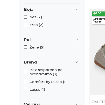
Boja
TOP
bež (2)
Proizv
kože
crna (2)
Pol
Žene (5)
Brend
Bez rasporeda po
brendovima (3)
Comfort by Lusso (1)
Lusso (1)
BALET
Veličina