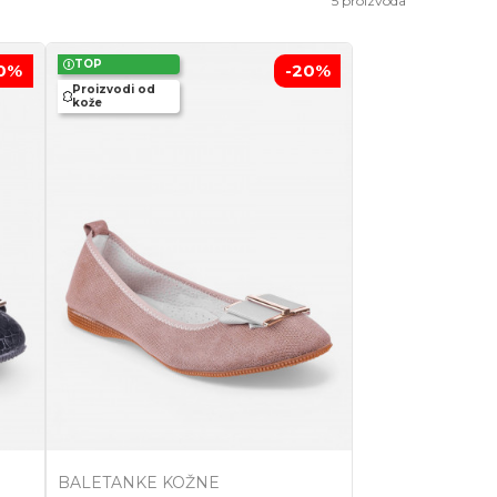
5
proizvoda
TOP
0
%
-20
%
Proizvodi od
kože
BALETANKE KOŽNE