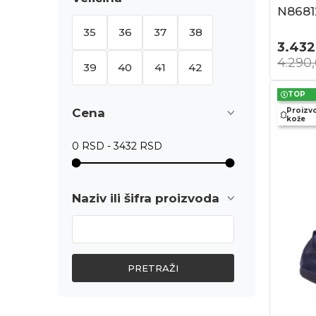
N8681
35
36
37
38
3.432
4.290
39
40
41
42
TOP
Cena
Proizv
kože
Naziv ili šifra proizvoda
PRETRAŽI