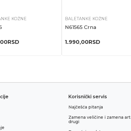
ANKE KOŽNE
BALETANKE KOŽNE
6
N61565 Crna
,00
RSD
1.990,00
RSD
cije
Korisnički servis
Najčešća pitanja
Zamena veličine i zamena arti
drugi
je