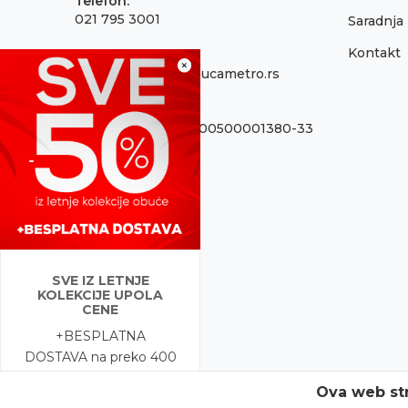
Telefon:
021 795 3001
Saradnja
Kontakt
Email:
×
onlinepodrska@obucametro.rs
Račun:
OTP Banka 325-9500500001380-33
PIB:
100637224
Matični broj
08698856
SVE IZ LETNJE
KOLEKCIJE UPOLA
CENE
+BESPLATNA
DOSTAVA na preko 400
modela!
Ova web str
Ne propustite najveće