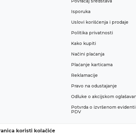
Povraćaj sredstava
Isporuka
Uslovi korišćenja i prodaje
Politika privatnosti
Kako kupiti
Načini plaćanja
Plaćanje karticama
Reklamacije
Pravo na odustajanje
Odluke o akcijskom oglašava
Potvrda o izvršenom evidenti
PDV
anica koristi kolačiće