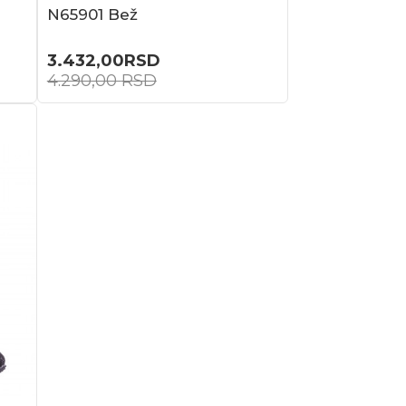
N65901 Bež
3.432,00
RSD
4.290,00
RSD