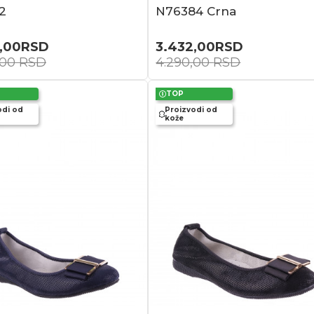
2
N76384 Crna
,00
RSD
3.432,00
RSD
,00
RSD
4.290,00
RSD
TOP
odi od
Proizvodi od
kože