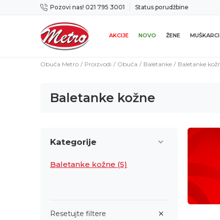
Pozovi nas! 021 795 3001
Status porudžbine
icama
Mogućnost zamene u roku od 14 dana
AKCIJE
NOVO
ŽENE
MUŠKARCI
Obuća Metro
Proizvodi
Obuća
Baletanke
Baletanke kož
Baletanke kožne
Kategorije
Baletanke kožne
(5)
Resetujte filtere