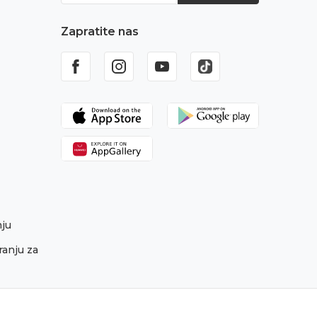
Zapratite nas
nju
ranju za