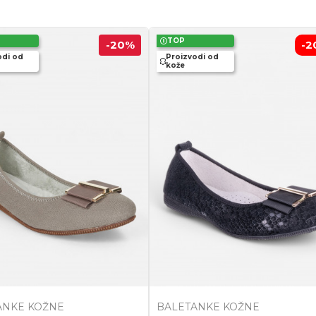
TOP
-20
%
-2
odi od
Proizvodi od
kože
ANKE KOŽNE
BALETANKE KOŽNE