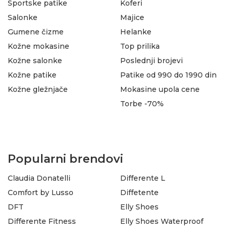
Sportske patike
Koferi
Salonke
Majice
Gumene čizme
Helanke
Kožne mokasine
Top prilika
Kožne salonke
Poslednji brojevi
Kožne patike
Patike od 990 do 1990 din
Kožne gležnjače
Mokasine upola cene
Torbe -70%
Popularni brendovi
Claudia Donatelli
Differente L
Comfort by Lusso
Diffetente
DFT
Elly Shoes
Differente Fitness
Elly Shoes Waterproof