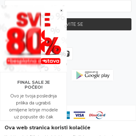
×
PRIJAVITE SE
Zapratite nas
FINAL SALE JE
POČEO!
Ovo je tvoja poslednja
prilika da ugrabiš
omiljene letnje modele
uz popuste do čak
-80%!
Ova web stranica koristi kolačiće