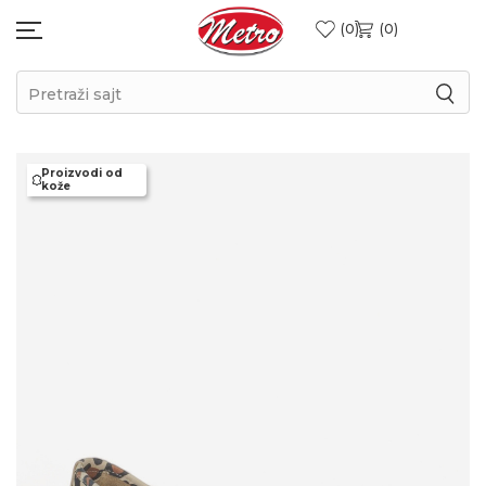
0
0
Pretraži sajt
Proizvodi od
kože