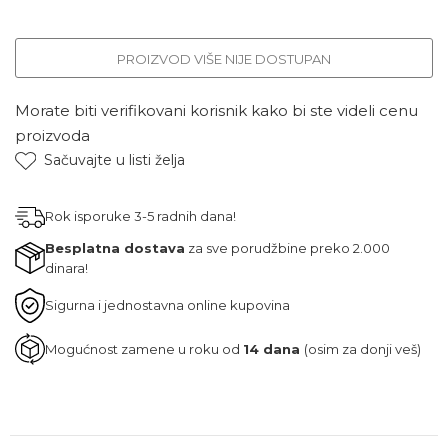
PROIZVOD VIŠE NIJE DOSTUPAN
Morate biti verifikovani korisnik kako bi ste videli cenu
proizvoda
Sačuvajte u listi želja
Rok isporuke 3-5 radnih dana!
Besplatna dostava
za sve porudžbine preko 2.000
dinara!
Sigurna i jednostavna online kupovina
Mogućnost zamene u roku od
14 dana
(osim za donji veš)