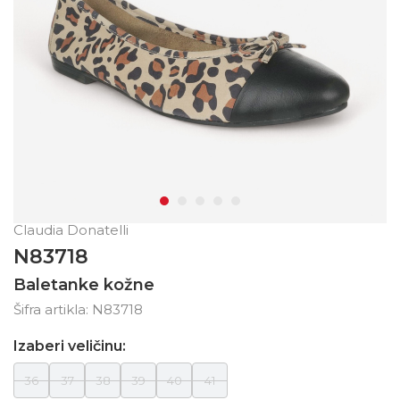
Claudia Donatelli
N83718
Baletanke kožne
Šifra artikla:
N83718
Izaberi veličinu:
36
37
38
39
40
41