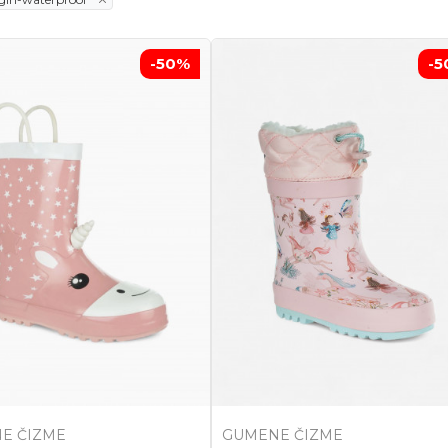
-50
%
-5
E ČIZME
GUMENE ČIZME