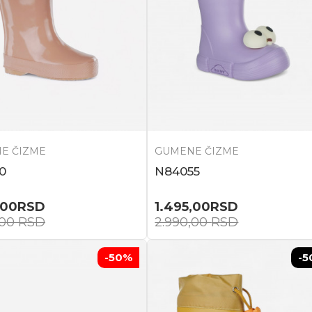
E ČIZME
GUMENE ČIZME
0
N84055
,00
RSD
1.495,00
RSD
,00
RSD
2.990,00
RSD
-50
%
-5