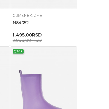
GUMENE ČIZME
N84052
1.495,00
RSD
2.990,00
RSD
TOP