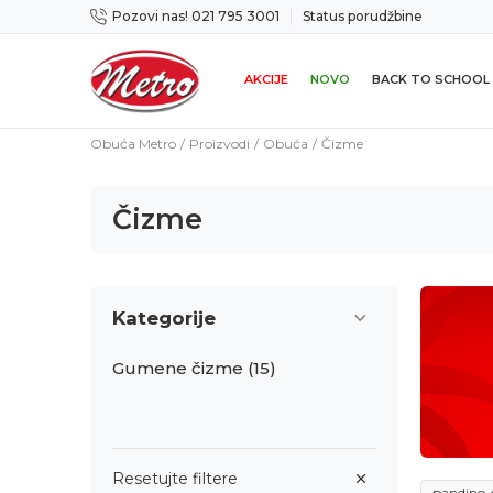
Pozovi nas! 021 795 3001
Status porudžbine
icama
Mogućnost zamene u roku od 14 dana
AKCIJE
NOVO
BACK TO SCHOOL
Obuća Metro
Proizvodi
Obuća
Čizme
Čizme
Kategorije
Gumene čizme
(15)
Resetujte filtere
pandino-