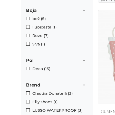
Boja
bež (5)
ljubicasta (1)
Roze (7)
Siva (1)
Pol
Deca (15)
Brend
Claudia Donatelli (3)
Elly shoes (1)
LUSSO WATERPROOF (3)
GUMEN