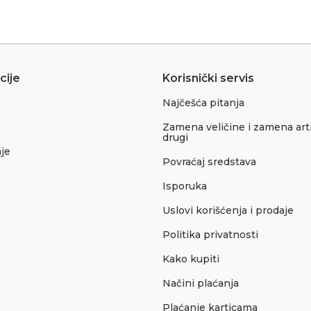
cije
Korisnički servis
Najčešća pitanja
Zamena veličine i zamena arti
drugi
je
Povraćaj sredstava
Isporuka
Uslovi korišćenja i prodaje
Politika privatnosti
Kako kupiti
Načini plaćanja
Plaćanje karticama