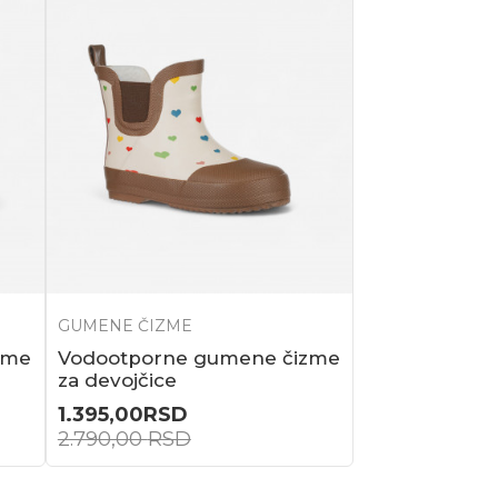
GUMENE ČIZME
zme
Vodootporne gumene čizme
za devojčice
1.395,00
RSD
2.790,00
RSD