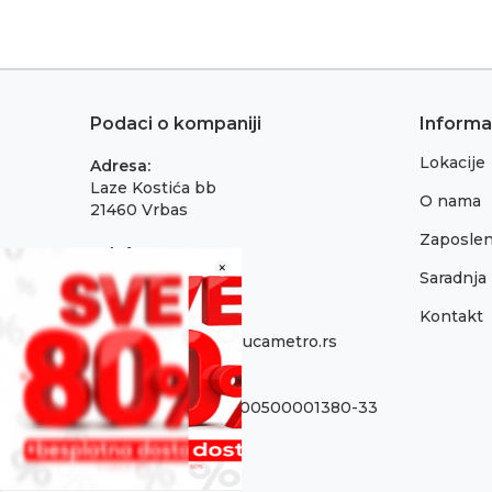
Podaci o kompaniji
Informa
Lokacije
Adresa:
Laze Kostića bb
O nama
21460 Vrbas
Zaposlen
Telefon:
×
021 795 3001
Saradnja
Kontakt
Email:
onlinepodrska@obucametro.rs
Račun:
OTP Banka 325-9500500001380-33
PIB:
100637224