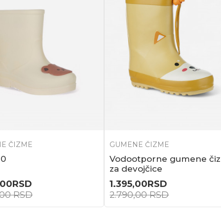
E ČIZME
GUMENE ČIZME
70
Vodootporne gumene či
za devojčice
,00
RSD
1.395,00
RSD
,00
RSD
2.790,00
RSD