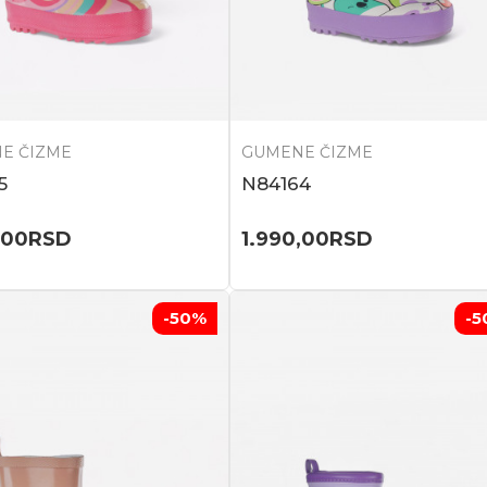
E ČIZME
GUMENE ČIZME
5
N84164
,00
RSD
1.990,00
RSD
-50
%
-5