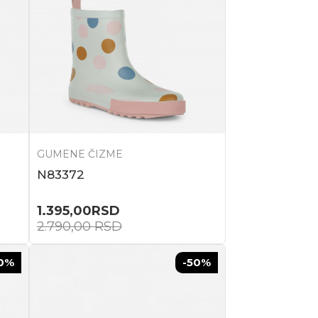
GUMENE ČIZME
N83372
1.395,00
RSD
2.790,00
RSD
0
%
-50
%