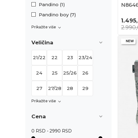
Pandino (1)
N864
Pandino boy (7)
1.495
2.990
Prikažite više
NEW
Veličina
21/22
22
23
23/24
24
25
25/26
26
27
27/28
28
29
Prikažite više
Cena