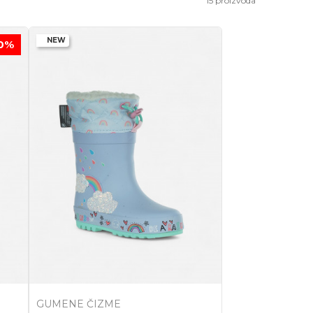
15
proizvoda
NEW
0
%
GUMENE ČIZME