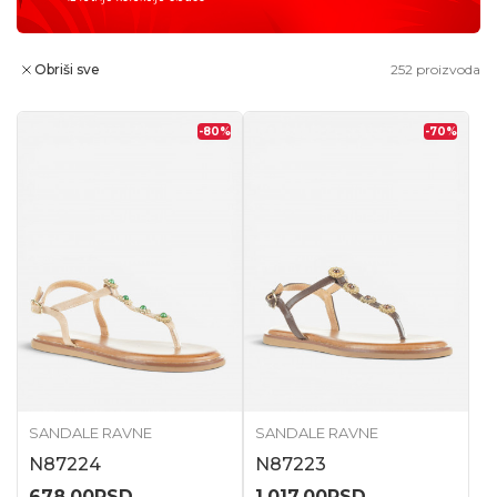
Obriši sve
252
proizvoda
-80
%
-70
%
SANDALE RAVNE
SANDALE RAVNE
N87224
N87223
678,00
RSD
1.017,00
RSD