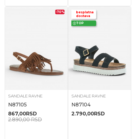
-70
%
besplatna
dostava
TOP
SANDALE RAVNE
SANDALE RAVNE
N87105
N87104
867,00
RSD
2.790,00
RSD
2.890,00
RSD