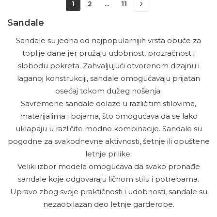
1
2
...
11
Sandale
Sandale su jedna od najpopularnijih vrsta obuće za
toplije dane jer pružaju udobnost, prozračnost i
slobodu pokreta. Zahvaljujući otvorenom dizajnu i
laganoj konstrukciji, sandale omogućavaju prijatan
osećaj tokom dužeg nošenja.
Savremene sandale dolaze u različitim stilovima,
materijalima i bojama, što omogućava da se lako
uklapaju u različite modne kombinacije. Sandale su
pogodne za svakodnevne aktivnosti, šetnje ili opuštene
letnje prilike.
Veliki izbor modela omogućava da svako pronađe
sandale koje odgovaraju ličnom stilu i potrebama.
Upravo zbog svoje praktičnosti i udobnosti, sandale su
nezaobilazan deo letnje garderobe.