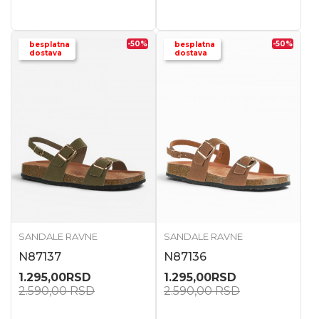
-50
%
-50
%
besplatna
besplatna
dostava
dostava
SANDALE RAVNE
SANDALE RAVNE
N87137
N87136
1.295,00
RSD
1.295,00
RSD
2.590,00
RSD
2.590,00
RSD