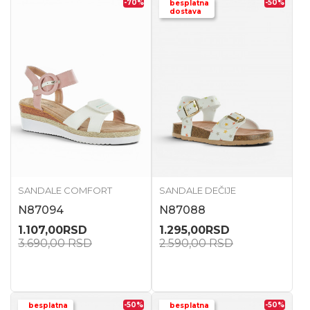
-70
%
-50
%
besplatna
dostava
SANDALE COMFORT
SANDALE DEČIJE
N87094
N87088
1.107,00
RSD
1.295,00
RSD
3.690,00
RSD
2.590,00
RSD
-50
%
-50
%
besplatna
besplatna