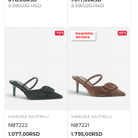
3.390,00
RSD
3.390,00
RSD
-70
%
-50
%
besplatna
dostava
SANDALE NA ŠTIKLU
SANDALE NA ŠTIKLU
N87222
N87221
1.077,00
RSD
1.795,00
RSD