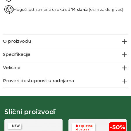
Mogućnost zamene u roku od
14 dana
(osim za donji veš)
O proizvodu
Specifikacija
Veličine
Proveri dostupnost u radnjama
Slični proizvodi
-50
%
NEW
besplatna
dostava