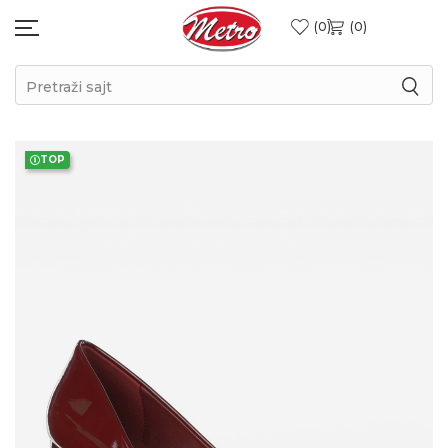
0
0
Pretraži sajt
TOP