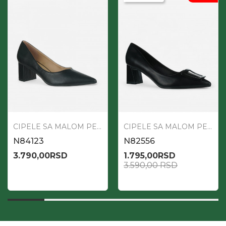
CIPELE SA MALOM PETOM
CIPELE SA MALOM PETOM
N84123
N82556
3.790,00
RSD
1.795,00
RSD
3.590,00
RSD