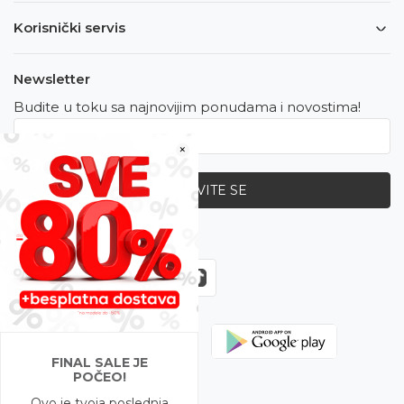
Korisnički servis
Newsletter
Budite u toku sa najnovijim ponudama i novostima!
×
PRIJAVITE SE
Zapratite nas
FINAL SALE JE
POČEO!
Ovo je tvoja poslednja