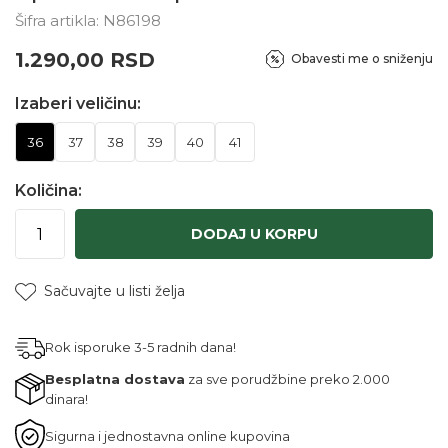
Šifra artikla:
N86198
1.290,00
RSD
Obavesti me o sniženju
Izaberi veličinu:
36
37
38
39
40
41
Količina:
DODAJ U KORPU
Sačuvajte u listi želja
Rok isporuke 3-5 radnih dana!
Besplatna dostava
za sve porudžbine preko 2.000
dinara!
Sigurna i jednostavna online kupovina