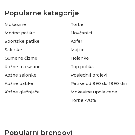
Popularne kategorije
Mokasine
Torbe
Modne patike
Novčanici
Sportske patike
Koferi
Salonke
Majice
Gumene čizme
Helanke
Kožne mokasine
Top prilika
Kožne salonke
Poslednji brojevi
Kožne patike
Patike od 990 do 1990 din
Kožne gležnjače
Mokasine upola cene
Torbe -70%
Popularni brendovi