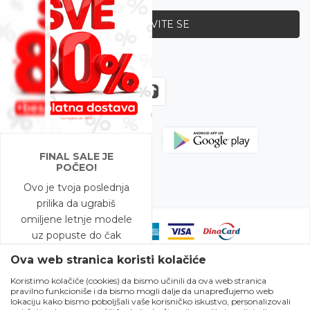
PRIJAVITE SE
Zapratite nas
FINAL SALE JE
POČEO!
Ovo je tvoja poslednja
prilika da ugrabiš
omiljene letnje modele
uz popuste do čak
-80%!
Ova web stranica koristi kolačiće
Koristimo kolačiće (cookies) da bismo učinili da ova web stranica
A to nije sve – na
pravilno funkcioniše i da bismo mogli dalje da unapređujemo web
Nastojimo da budemo što precizniji u opisu proizvoda, prikazu slika i
modele snižene do
lokaciju kako bismo poboljšali vaše korisničko iskustvo, personalizovali
samih cena, ali ne možemo garantovati da su sve informacije kompletne