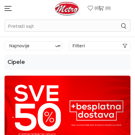
0
0
Pretraži sajt
Filteri
Cipele