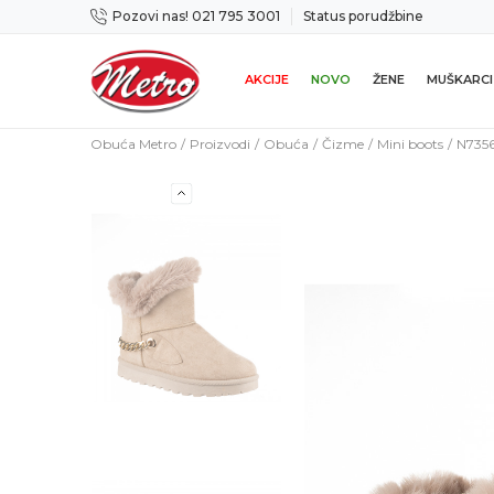
Pozovi nas! 021 795 3001
Status porudžbine
icama
Mogućnost zamene u roku od 14 dana
AKCIJE
NOVO
ŽENE
MUŠKARCI
Obuća Metro
Proizvodi
Obuća
Čizme
Mini boots
N735