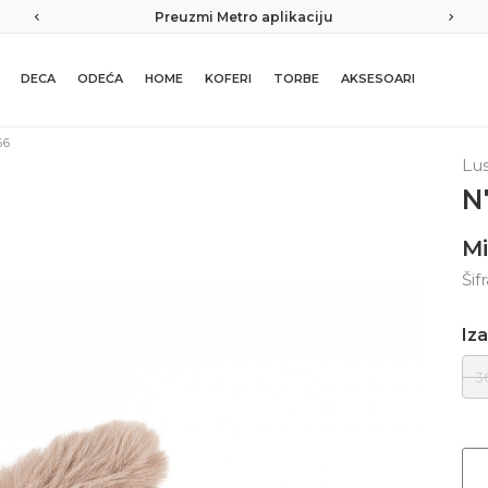
Preuzmi Metro aplikaciju
DECA
ODEĆA
HOME
KOFERI
TORBE
AKSESOARI
66
Lu
N
Mi
Šif
Iza
3