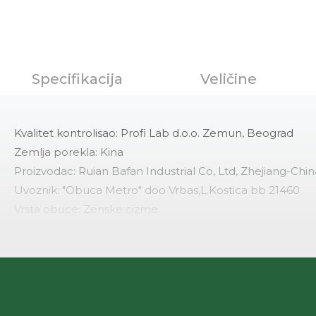
Specifikacija
Veličine
Kvalitet kontrolisao: Profi Lab d.o.o. Zemun, Beograd
Zemlja porekla: Kina
Proizvodac: Ruian Bafan Industrial Co, Ltd, Zhejiang-Chin
Uvoznik: "Obuca Metro" doo Vrbas,L.Kostica bb 21460
Vrsta obuce: Zenske cizme
Namena: Obuca za suvo vreme
Nacin izrade: Brizgana obuca
Materijal lica: Tekstil
Materijal postave: Tekstil-vestacko krzno
Ulozna tabanica: Tekstil-vestacko krzno