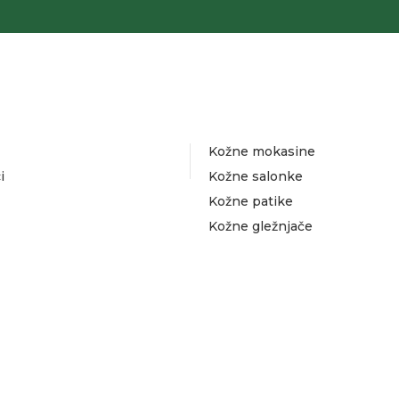
Kožne mokasine
i
Kožne salonke
Kožne patike
Kožne gležnjače