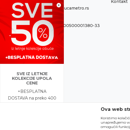
Kontakt
Email:
×
onlinepodrska@obucametro.rs
Račun:
OTP Banka 325-9500500001380-33
PIB:
100637224
Matični broj
08698856
SVE IZ LETNJE
KOLEKCIJE UPOLA
CENE
+BESPLATNA
DOSTAVA na preko 400
modela!
Ova web str
Ne propustite najveće
letnje popuste na
Koristimo kolačic
unapređujemo web 
stotine modela.
omogućili funkcij