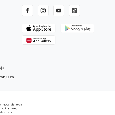
nju
ranju za
o mogli dalje da
aj i oglase,
 stranicu,