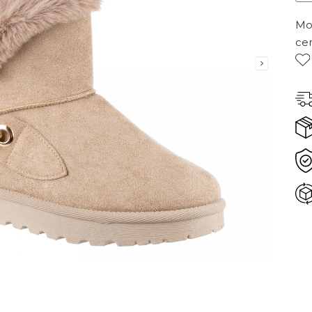
Mor
ce