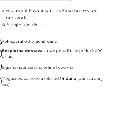
ate biti verifikovani korisnik kako bi ste videli
nu proizvoda
Sačuvajte u listi želja
Rok isporuke 3-5 radnih dana!
Besplatna dostava
za sve porudžbine preko 2.000
dinara!
Sigurna i jednostavna online kupovina
Mogućnost zamene u roku od
14 dana
(osim za donji
veš)