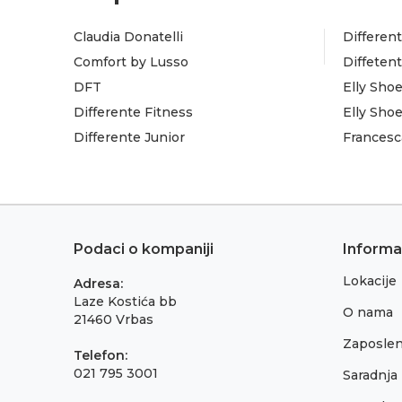
Claudia Donatelli
Different
Comfort by Lusso
Diffeten
DFT
Elly Sho
Differente Fitness
Elly Sho
Differente Junior
Francesc
Podaci o kompaniji
Informa
Lokacije
Adresa:
Laze Kostića bb
O nama
21460 Vrbas
Zaposlen
Telefon:
021 795 3001
Saradnja