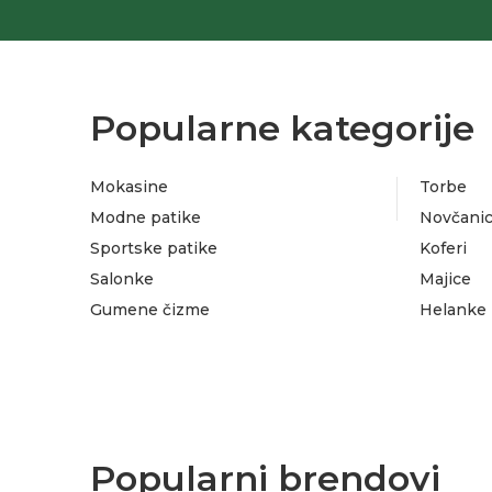
Materijal djona: Pvc
Velicine: 36-41
Odrzavanje: Meka cetka
Kolekcija: Lusso
Popularne kategorije
Godina JCI: 1786/22.10.2021. Srps-n G.B1.035
Mokasine
Torbe
Modne patike
Novčanic
Sportske patike
Koferi
Salonke
Majice
Gumene čizme
Helanke
Popularni brendovi