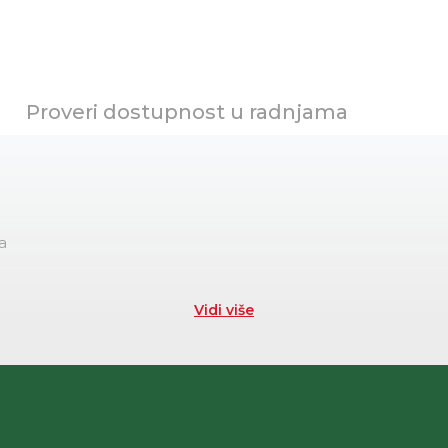
Proveri dostupnost u radnjama
a
Vidi više