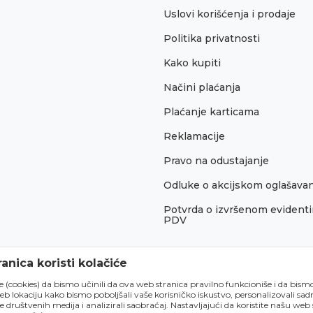
Uslovi korišćenja i prodaje
Politika privatnosti
Kako kupiti
Načini plaćanja
Plaćanje karticama
Reklamacije
Pravo na odustajanje
Odluke o akcijskom oglašava
Potvrda o izvršenom evidenti
PDV
anica koristi kolačiće
́e (cookies) da bismo učinili da ova web stranica pravilno funkcioniše i da bism
lokaciju kako bismo poboljšali vaše korisničko iskustvo, personalizovali sadrž
e društvenih medija i analizirali saobraćaj. Nastavljajući da koristite našu web