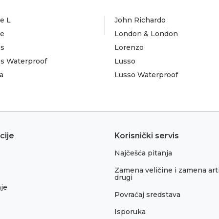
e L
John Richardo
te
London & London
es
Lorenzo
es Waterproof
Lusso
a
Lusso Waterproof
cije
Korisnički servis
Najčešća pitanja
Zamena veličine i zamena arti
drugi
je
Povraćaj sredstava
Isporuka