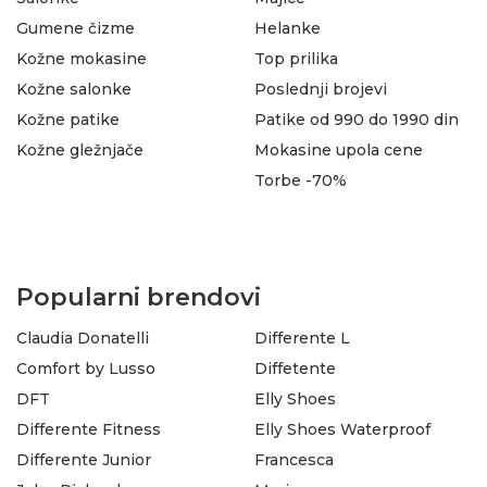
Gumene čizme
Helanke
Kožne mokasine
Top prilika
Kožne salonke
Poslednji brojevi
Kožne patike
Patike od 990 do 1990 din
Kožne gležnjače
Mokasine upola cene
Torbe -70%
Popularni brendovi
Claudia Donatelli
Differente L
Comfort by Lusso
Diffetente
DFT
Elly Shoes
Differente Fitness
Elly Shoes Waterproof
Differente Junior
Francesca