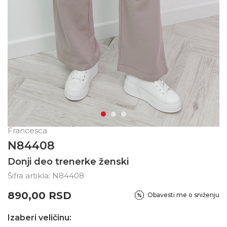
Francesca
N84408
Donji deo trenerke ženski
Šifra artikla:
N84408
890,00
RSD
Obavesti me o sniženju
Izaberi veličinu: