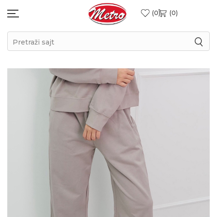
0
0
Pretraži sajt