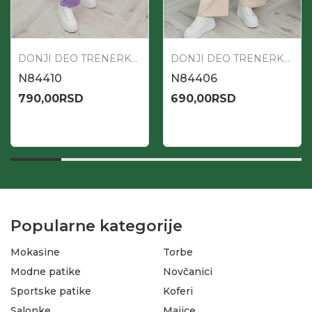
DONJI DEO TRENERKE ŽENSKI
DONJI DEO TRENERKE ŽENSKI
N84410
N84406
790,00
RSD
690,00
RSD
Popularne kategorije
Mokasine
Torbe
Modne patike
Novčanici
Sportske patike
Koferi
Salonke
Majice