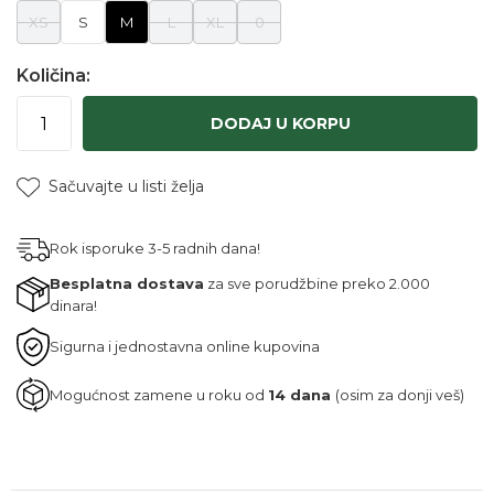
XS
S
M
L
XL
0
Količina:
DODAJ U KORPU
Sačuvajte u listi želja
Rok isporuke 3-5 radnih dana!
Besplatna dostava
za sve porudžbine preko 2.000
dinara!
Sigurna i jednostavna online kupovina
Mogućnost zamene u roku od
14 dana
(osim za donji veš)