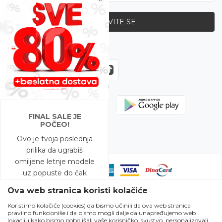
PRIJAVITE SE
Zapratite nas
FINAL SALE JE
POČEO!
Ovo je tvoja poslednja
prilika da ugrabiš
omiljene letnje modele
uz popuste do čak
-80%!
Ova web stranica koristi kolačiće
Koristimo kolačiće (cookies) da bismo učinili da ova web stranica
A to nije sve – na
pravilno funkcioniše i da bismo mogli dalje da unapređujemo web
Nastojimo da budemo što precizniji u opisu proizvoda, prikazu slika i
modele snižene do
lokaciju kako bismo poboljšali vaše korisničko iskustvo, personalizovali
samih cena, ali ne možemo garantovati da su sve informacije kompletne