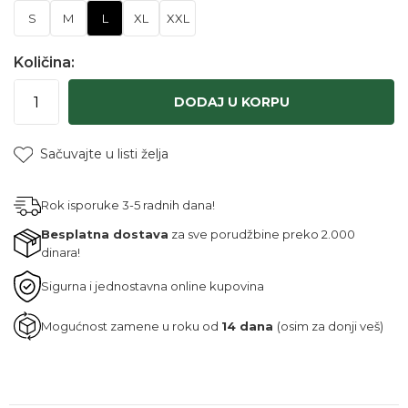
S
M
L
XL
XXL
Količina:
DODAJ U KORPU
Sačuvajte u listi želja
Rok isporuke 3-5 radnih dana!
Besplatna dostava
za sve porudžbine preko 2.000
dinara!
Sigurna i jednostavna online kupovina
Mogućnost zamene u roku od
14 dana
(osim za donji veš)