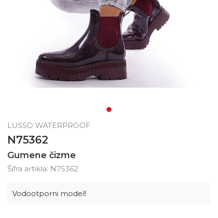
LUSSO WATERPROOF
N75362
Gumene čizme
Šifra artikla:
N75362
Vodootporni model!