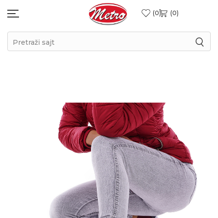
0
0
Pretraži sajt