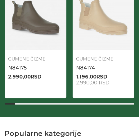
GUMENE ČIZME
GUMENE ČIZME
N84175
N84174
2.990,00
RSD
1.196,00
RSD
2.990,00
RSD
Popularne kategorije