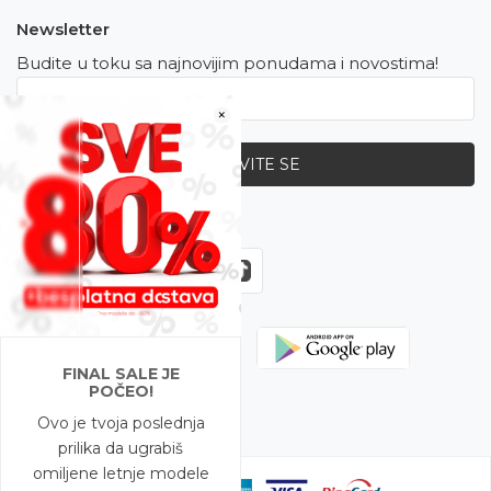
Newsletter
Budite u toku sa najnovijim ponudama i novostima!
×
PRIJAVITE SE
Zapratite nas
FINAL SALE JE
POČEO!
Ovo je tvoja poslednja
prilika da ugrabiš
omiljene letnje modele