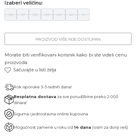
Izaberi veličinu:
36
37
38
39
40
41
0
PROIZVOD VIŠE NIJE DOSTUPAN
Morate biti verifikovani korisnik kako bi ste videli cenu
proizvoda
Sačuvajte u listi želja
Rok isporuke 3-5 radnih dana!
Besplatna dostava
za sve porudžbine preko 2.000
dinara!
Sigurna i jednostavna online kupovina
Mogućnost zamene u roku od
14 dana
(osim za donji veš)