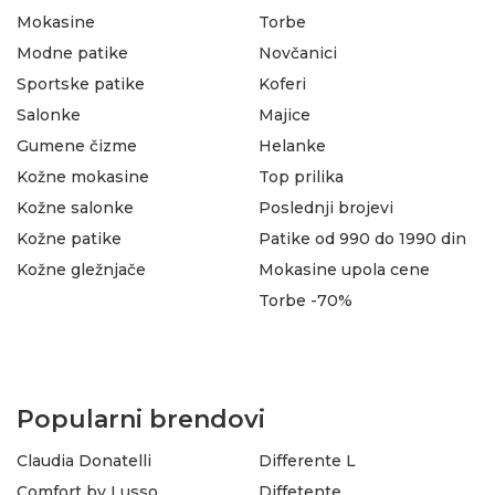
Mokasine
Torbe
Modne patike
Novčanici
Sportske patike
Koferi
Salonke
Majice
Gumene čizme
Helanke
Kožne mokasine
Top prilika
Kožne salonke
Poslednji brojevi
Kožne patike
Patike od 990 do 1990 din
Kožne gležnjače
Mokasine upola cene
Torbe -70%
Popularni brendovi
Claudia Donatelli
Differente L
Comfort by Lusso
Diffetente