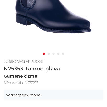
LUSSO WATERPROOF
N75353 Tamno plava
Gumene čizme
Šifra artikla:
N75353
Vodootporni model!