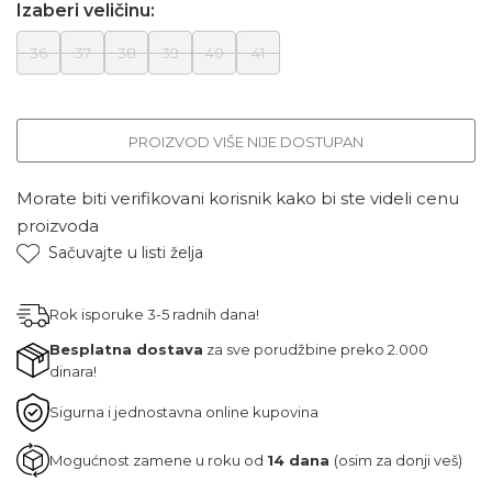
Izaberi veličinu:
36
37
38
39
40
41
PROIZVOD VIŠE NIJE DOSTUPAN
Morate biti verifikovani korisnik kako bi ste videli cenu
proizvoda
Sačuvajte u listi želja
Rok isporuke 3-5 radnih dana!
Besplatna dostava
za sve porudžbine preko 2.000
dinara!
Sigurna i jednostavna online kupovina
Mogućnost zamene u roku od
14 dana
(osim za donji veš)