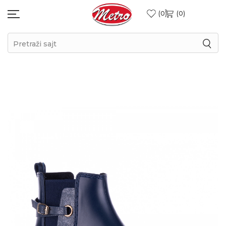
0
0
Pretraži sajt