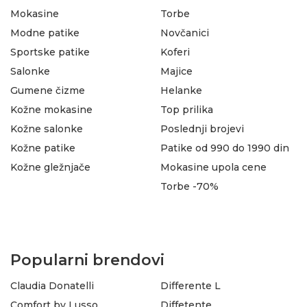
Mokasine
Torbe
Modne patike
Novčanici
Sportske patike
Koferi
Salonke
Majice
Gumene čizme
Helanke
Kožne mokasine
Top prilika
Kožne salonke
Poslednji brojevi
Kožne patike
Patike od 990 do 1990 din
Kožne gležnjače
Mokasine upola cene
Torbe -70%
Popularni brendovi
Claudia Donatelli
Differente L
Comfort by Lusso
Diffetente