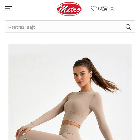
0
0
Pretraži sajt