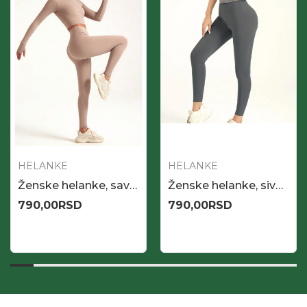
HELANKE
HELANKE
Ženske helanke, savršene za aktivan dan, bež boje
Ženske helanke, sive boje
790,00
RSD
790,00
RSD