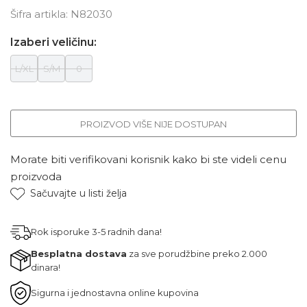
Šifra artikla:
N82030
Izaberi veličinu:
L/XL
S/M
0
PROIZVOD VIŠE NIJE DOSTUPAN
Morate biti verifikovani korisnik kako bi ste videli cenu
proizvoda
Sačuvajte u listi želja
Rok isporuke 3-5 radnih dana!
Besplatna dostava
za sve porudžbine preko 2.000
dinara!
Sigurna i jednostavna online kupovina