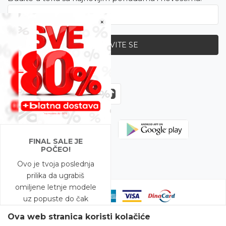
×
PRIJAVITE SE
Zapratite nas
FINAL SALE JE
POČEO!
Ovo je tvoja poslednja
prilika da ugrabiš
omiljene letnje modele
uz popuste do čak
-80%!
Ova web stranica koristi kolačiće