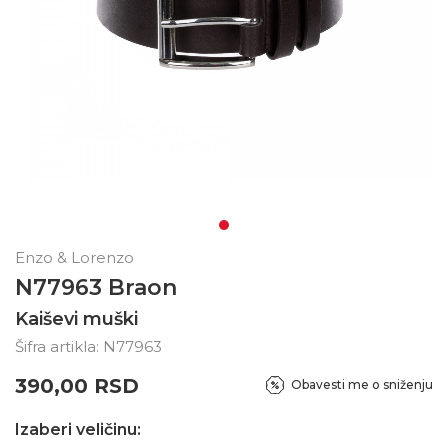
Enzo & Lorenzo
N77963 Braon
Kaiševi muški
Šifra artikla:
N77963
390,00
RSD
Obavesti me o sniženju
Izaberi veličinu: