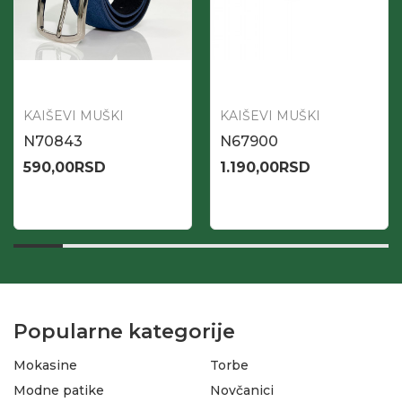
KAIŠEVI MUŠKI
KAIŠEVI MUŠKI
N70843
N67900
590,00
RSD
1.190,00
RSD
Popularne kategorije
Mokasine
Torbe
Modne patike
Novčanici