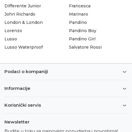
Differente Junior
Francesca
John Richardo
Marinaro
London & London
Pandino
Lorenzo
Pandino Boy
Lusso
Pandino Girl
Lusso Waterproof
Salvatore Rossi
Podaci o kompaniji
Informacije
Korisnički servis
Newsletter
Budite u toku sa najnovijim ponudama i novostima!