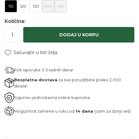
110
120
130
105
115
Količina:
DODAJ U KORPU
Sačuvajte u listi želja
Rok isporuke 3-5 radnih dana!
Besplatna dostava
za sve porudžbine preko 2.000
dinara!
Sigurna i jednostavna online kupovina
Mogućnost zamene u roku od
14 dana
(osim za donji veš)