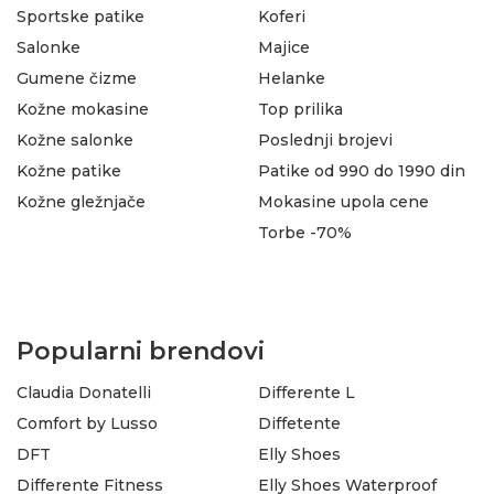
Sportske patike
Koferi
Salonke
Majice
Gumene čizme
Helanke
Kožne mokasine
Top prilika
Kožne salonke
Poslednji brojevi
Kožne patike
Patike od 990 do 1990 din
Kožne gležnjače
Mokasine upola cene
Torbe -70%
Popularni brendovi
Claudia Donatelli
Differente L
Comfort by Lusso
Diffetente
DFT
Elly Shoes
Differente Fitness
Elly Shoes Waterproof