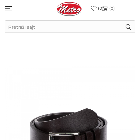
0
0
Pretraži sajt