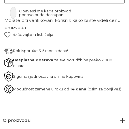
Obavesti me kada proizvod
ponovo bude dostupan
Morate biti verifikovani korisnik kako bi ste videli cenu
proizvoda
Sačuvajte u listi želja
Rok isporuke 3-5 radnih dana!
Besplatna dostava
za sve porudžbine preko 2.000
dinara!
Sigurna i jednostavna online kupovina
Mogućnost zamene u roku od
14 dana
(osim za donji veš)
O proizvodu