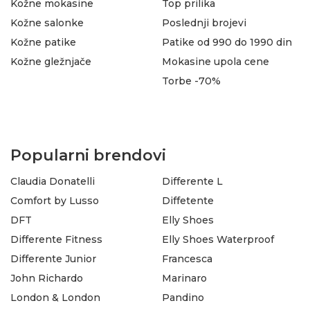
Kožne mokasine
Top prilika
Kožne salonke
Poslednji brojevi
Kožne patike
Patike od 990 do 1990 din
Kožne gležnjače
Mokasine upola cene
Torbe -70%
Popularni brendovi
Claudia Donatelli
Differente L
Comfort by Lusso
Diffetente
DFT
Elly Shoes
Differente Fitness
Elly Shoes Waterproof
Differente Junior
Francesca
John Richardo
Marinaro
London & London
Pandino