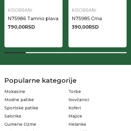
KIŠOBRANI
KIŠOBRANI
N75986 Tamno plava
N75985 Crna
790,00
RSD
390,00
RSD
Popularne kategorije
Mokasine
Torbe
Modne patike
Novčanici
Sportske patike
Koferi
Salonke
Majice
Gumene čizme
Helanke