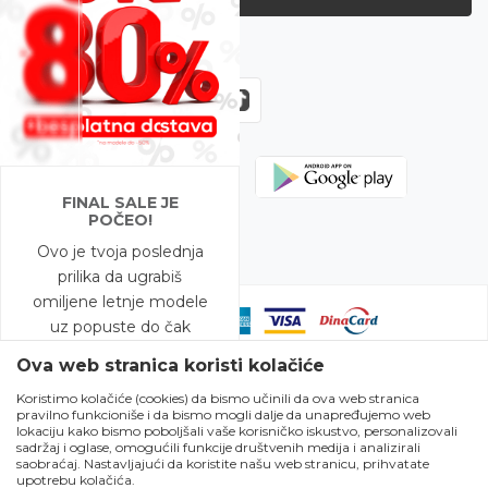
Zapratite nas
FINAL SALE JE
POČEO!
Ovo je tvoja poslednja
prilika da ugrabiš
omiljene letnje modele
uz popuste do čak
-80%!
Ova web stranica koristi kolačiće
Koristimo kolačiće (cookies) da bismo učinili da ova web stranica
A to nije sve – na
pravilno funkcioniše i da bismo mogli dalje da unapređujemo web
Nastojimo da budemo što precizniji u opisu proizvoda, prikazu slika i
modele snižene do
lokaciju kako bismo poboljšali vaše korisničko iskustvo, personalizovali
samih cena, ali ne možemo garantovati da su sve informacije kompletne
sadržaj i oglase, omogućili funkcije društvenih medija i analizirali
-50% očekuje te i
i bez grešaka. Svi artikli prikazani na sajtu su deo naše ponude i ne
saobraćaj. Nastavljajući da koristite našu web stranicu, prihvatate
podrazumeva da su dostupni u svakom trenutku. Raspoloživost robe
BESPLATNA DOSTAVA!
upotrebu kolačića.