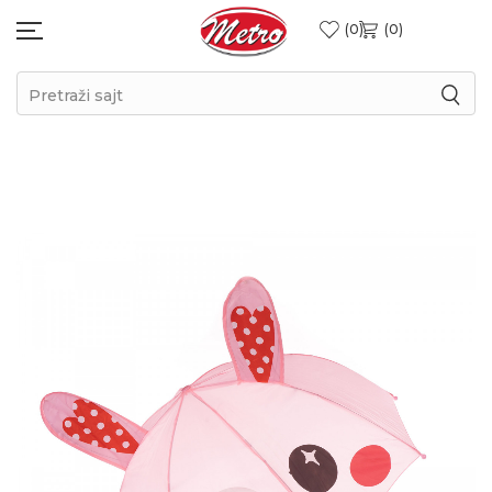
0
0
Pretraži sajt