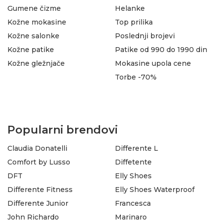
Gumene čizme
Helanke
Kožne mokasine
Top prilika
Kožne salonke
Poslednji brojevi
Kožne patike
Patike od 990 do 1990 din
Kožne gležnjače
Mokasine upola cene
Torbe -70%
Popularni brendovi
Claudia Donatelli
Differente L
Comfort by Lusso
Diffetente
DFT
Elly Shoes
Differente Fitness
Elly Shoes Waterproof
Differente Junior
Francesca
John Richardo
Marinaro