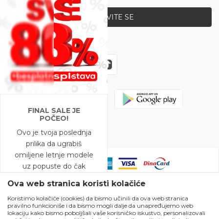
PRIJAVITE SE
Zapratite nas
FINAL SALE JE
POČEO!
Ovo je tvoja poslednja
prilika da ugrabiš
omiljene letnje modele
uz popuste do čak
-80%!
Ova web stranica koristi kolačiće
Koristimo kolačiće (cookies) da bismo učinili da ova web stranica
A to nije sve – na
pravilno funkcioniše i da bismo mogli dalje da unapređujemo web
Nastojimo da budemo što precizniji u opisu proizvoda, prikazu slika i
modele snižene do
lokaciju kako bismo poboljšali vaše korisničko iskustvo, personalizovali
samih cena, ali ne možemo garantovati da su sve informacije kompletne