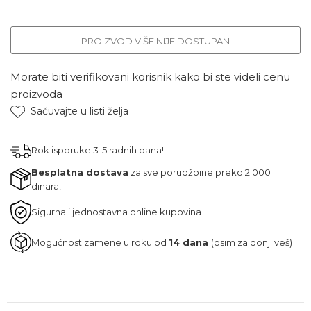
PROIZVOD VIŠE NIJE DOSTUPAN
Morate biti verifikovani korisnik kako bi ste videli cenu
proizvoda
Sačuvajte u listi želja
Rok isporuke 3-5 radnih dana!
Besplatna dostava
za sve porudžbine preko 2.000
dinara!
Sigurna i jednostavna online kupovina
Mogućnost zamene u roku od
14 dana
(osim za donji veš)