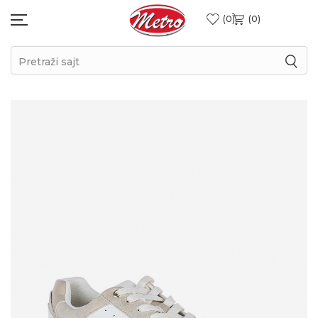
0
0
Pretraži sajt