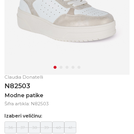
Claudia Donatelli
N82503
Modne patike
Šifra artikla:
N82503
Izaberi veličinu:
36
37
38
39
40
41