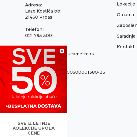
Lokacije
Adresa:
Laze Kostića bb
O nama
21460 Vrbas
Zaposlen
Telefon:
021 795 3001
Saradnja
Kontakt
Email:
×
onlinepodrska@obucametro.rs
Račun:
OTP Banka 325-9500500001380-33
PIB:
100637224
Matični broj
08698856
SVE IZ LETNJE
KOLEKCIJE UPOLA
CENE