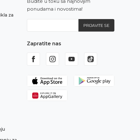
Budite u toku sa najnovijim
ponudama i novostima!
kla za
PRIJAVITE SE
Zapratite nas
nju