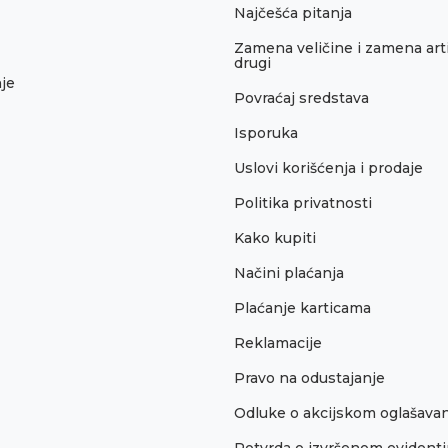
Najčešća pitanja
Zamena veličine i zamena arti
drugi
je
Povraćaj sredstava
Isporuka
Uslovi korišćenja i prodaje
Politika privatnosti
Kako kupiti
Načini plaćanja
Plaćanje karticama
Reklamacije
Pravo na odustajanje
Odluke o akcijskom oglašava