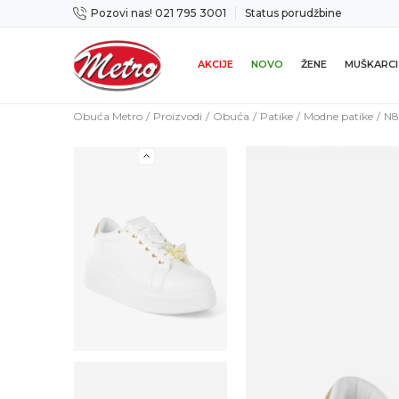
Pozovi nas! 021 795 3001
Status porudžbine
icama
Mogućnost zamene u roku od 14 dana
AKCIJE
NOVO
ŽENE
MUŠKARCI
Obuća Metro
Proizvodi
Obuća
Patike
Modne patike
N8