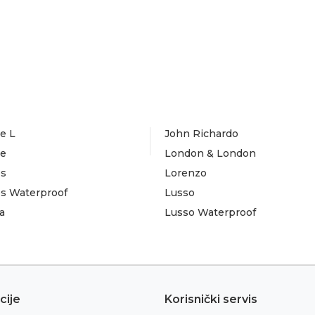
e L
John Richardo
te
London & London
es
Lorenzo
es Waterproof
Lusso
a
Lusso Waterproof
cije
Korisnički servis