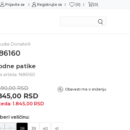
0
0
Prijavite se
Sigurno plaćanje platnim karticama
Registrujte se
Mogu
udia Donatelli
86160
odne patike
ra artikla:
N86160
690,00
RSD
Obavesti me o sniženju
.845,00
RSD
teda:
1.845,00
RSD
beri veličinu:
6
37
38
39
40
41