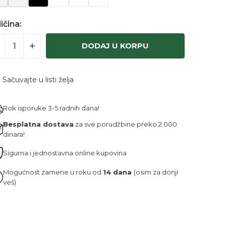
ičina:
DODAJ U KORPU
Sačuvajte u listi želja
Rok isporuke 3-5 radnih dana!
Besplatna dostava
za sve porudžbine preko 2.000
dinara!
Sigurna i jednostavna online kupovina
Mogućnost zamene u roku od
14 dana
(osim za donji
veš)