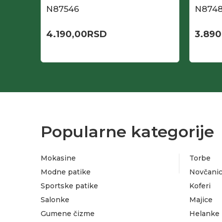
N87546
N874
4.190,00
RSD
3.890
Popularne kategorije
Mokasine
Torbe
Modne patike
Novčanic
Sportske patike
Koferi
Salonke
Majice
Gumene čizme
Helanke