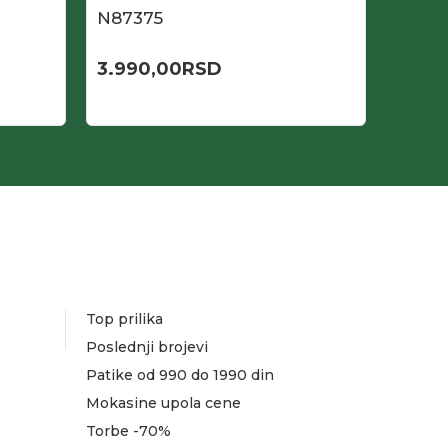
N87375
N873
3.990,00
RSD
3.89
Top prilika
Poslednji brojevi
Patike od 990 do 1990 din
Mokasine upola cene
Torbe -70%