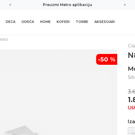
Preuzmi Metro aplikaciju
DECA
ODEĆA
HOME
KOFERI
TORBE
AKSESOARI
6160
Cla
N
-50
%
M
Šif
3.
1
Uš
Iza
3