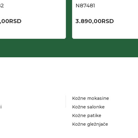
82
N87481
,00
RSD
3.890,00
RSD
Kožne mokasine
i
Kožne salonke
Kožne patike
Kožne gležnjače