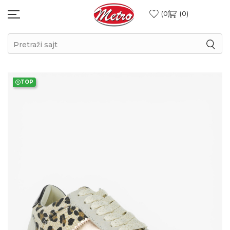
0
0
Pretraži sajt
TOP