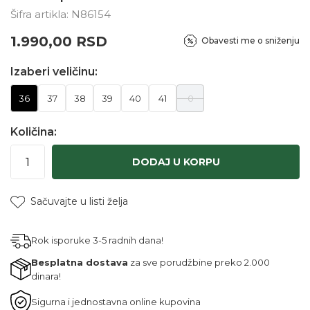
Šifra artikla:
N86154
1.990,00
RSD
Obavesti me o sniženju
Izaberi veličinu:
36
37
38
39
40
41
0
Količina:
DODAJ U KORPU
Sačuvajte u listi želja
Rok isporuke 3-5 radnih dana!
Besplatna dostava
za sve porudžbine preko 2.000
dinara!
Sigurna i jednostavna online kupovina