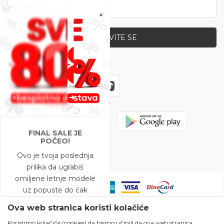
×
PRIJAVITE SE
Zapratite nas
FINAL SALE JE
POČEO!
Ovo je tvoja poslednja
prilika da ugrabiš
omiljene letnje modele
uz popuste do čak
-80%!
Ova web stranica koristi kolačiće
Koristimo kolačiće (cookies) da bismo učinili da ova web stranica