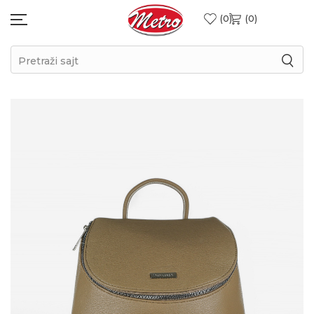
0
0
Pretraži sajt