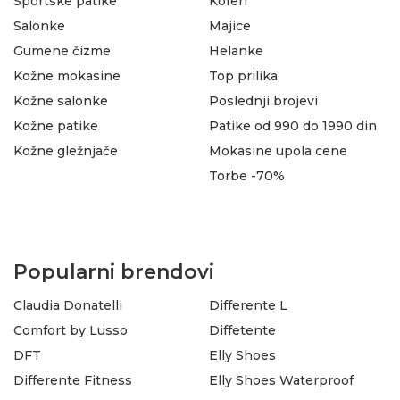
Sportske patike
Koferi
Salonke
Majice
Gumene čizme
Helanke
Kožne mokasine
Top prilika
Kožne salonke
Poslednji brojevi
Kožne patike
Patike od 990 do 1990 din
Kožne gležnjače
Mokasine upola cene
Torbe -70%
Popularni brendovi
Claudia Donatelli
Differente L
Comfort by Lusso
Diffetente
DFT
Elly Shoes
Differente Fitness
Elly Shoes Waterproof