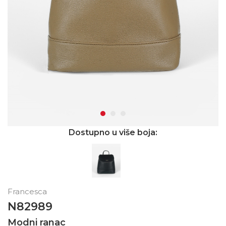
Dostupno u više boja:
Francesca
N82989
Modni ranac