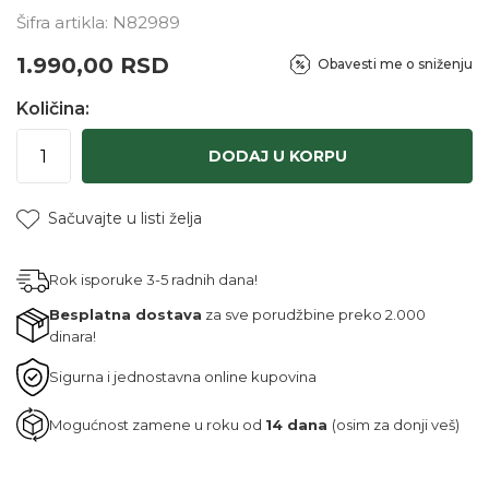
Šifra artikla:
N82989
1.990,00
RSD
Obavesti me o sniženju
Količina:
DODAJ U KORPU
Sačuvajte u listi želja
Rok isporuke 3-5 radnih dana!
Besplatna dostava
za sve porudžbine preko 2.000
dinara!
Sigurna i jednostavna online kupovina
Mogućnost zamene u roku od
14 dana
(osim za donji veš)