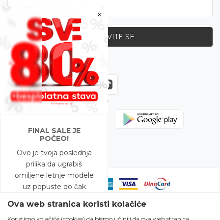
×
PRIJAVITE SE
Zapratite nas
FINAL SALE JE
POČEO!
Ovo je tvoja poslednja
prilika da ugrabiš
omiljene letnje modele
uz popuste do čak
-80%!
Ova web stranica koristi kolačiće
Koristimo kolačiće (cookies) da bismo učinili da ova web stranica