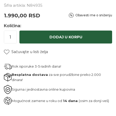
Šifra artikla:
N84935
1.990,00
RSD
Obavesti me o sniženju
Količina:
DODAJ U KORPU
Sačuvajte u listi želja
Rok isporuke 3-5 radnih dana!
Besplatna dostava
za sve porudžbine preko 2.000
dinara!
Sigurna i jednostavna online kupovina
Mogućnost zamene u roku od
14 dana
(osim za donji veš)