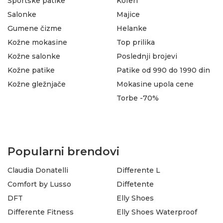
Sportske patike
Koferi
Salonke
Majice
Gumene čizme
Helanke
Kožne mokasine
Top prilika
Kožne salonke
Poslednji brojevi
Kožne patike
Patike od 990 do 1990 din
Kožne gležnjače
Mokasine upola cene
Torbe -70%
Popularni brendovi
Claudia Donatelli
Differente L
Comfort by Lusso
Diffetente
DFT
Elly Shoes
Differente Fitness
Elly Shoes Waterproof