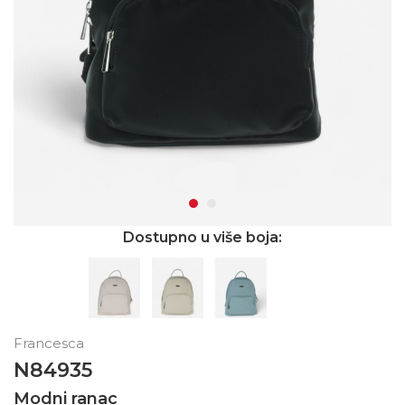
Dostupno u više boja:
Francesca
N84935
Modni ranac