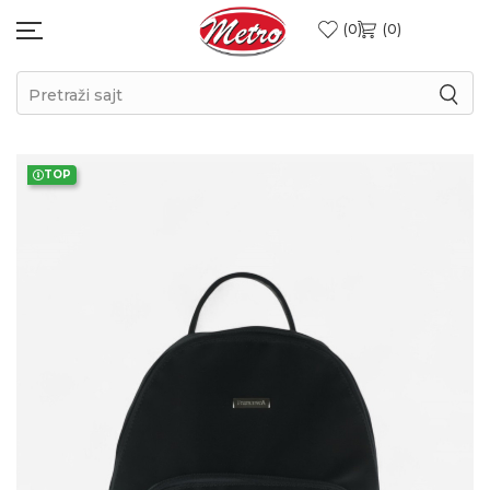
0
0
Pretraži sajt
TOP