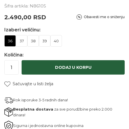
Šifra artikla:
N86105
2.490,00
RSD
Obavesti me o sniženju
Izaberi veličinu:
36
37
38
39
40
Količina:
DODAJ U KORPU
Sačuvajte u listi želja
Rok isporuke 3-5 radnih dana!
Besplatna dostava
za sve porudžbine preko 2.000
dinara!
Sigurna i jednostavna online kupovina