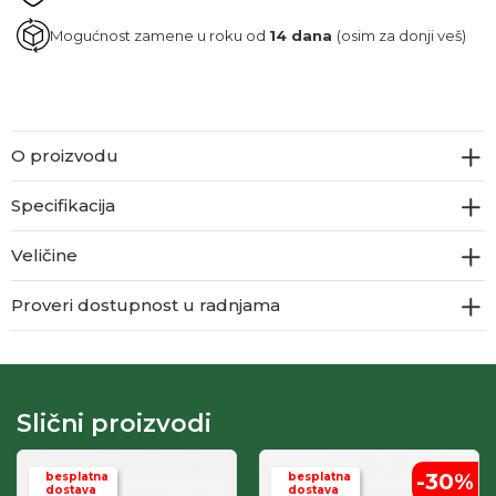
Mogućnost zamene u roku od
14 dana
(osim za donji veš)
O proizvodu
Specifikacija
Veličine
Proveri dostupnost u radnjama
Slični proizvodi
-30
%
besplatna
besplatna
dostava
dostava