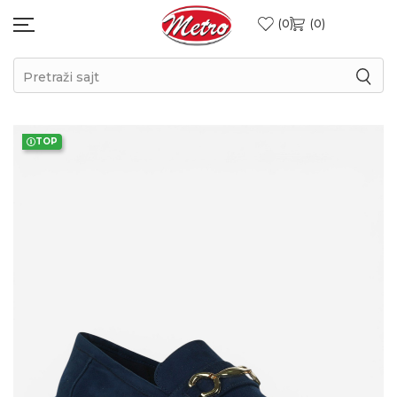
0
0
Pretraži sajt
TOP