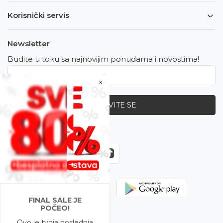
Korisnički servis
Newsletter
Budite u toku sa najnovijim ponudama i novostima!
×
PRIJAVITE SE
Zapratite nas
FINAL SALE JE
POČEO!
Ovo je tvoja poslednja