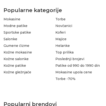
Popularne kategorije
Mokasine
Torbe
Modne patike
Novčanici
Sportske patike
Koferi
Salonke
Majice
Gumene čizme
Helanke
Kožne mokasine
Top prilika
Kožne salonke
Poslednji brojevi
Kožne patike
Patike od 990 do 1990 din
Kožne gležnjače
Mokasine upola cene
Torbe -70%
Popularni brendovi