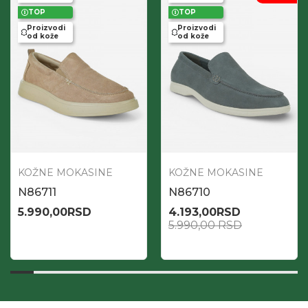
TOP
TOP
Proizvodi
Proizvodi
od kože
od kože
KOŽNE MOKASINE
KOŽNE MOKASINE
N86711
N86710
5.990,00
RSD
4.193,00
RSD
5.990,00
RSD