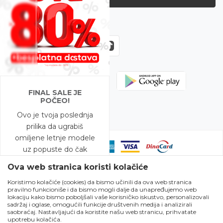
Zapratite nas
FINAL SALE JE
POČEO!
Ovo je tvoja poslednja
prilika da ugrabiš
omiljene letnje modele
uz popuste do čak
-80%!
Ova web stranica koristi kolačiće
Koristimo kolačiće (cookies) da bismo učinili da ova web stranica
A to nije sve – na
pravilno funkcioniše i da bismo mogli dalje da unapređujemo web
Nastojimo da budemo što precizniji u opisu proizvoda, prikazu slika i
modele snižene do
lokaciju kako bismo poboljšali vaše korisničko iskustvo, personalizovali
samih cena, ali ne možemo garantovati da su sve informacije kompletne
sadržaj i oglase, omogućili funkcije društvenih medija i analizirali
-50% očekuje te i
i bez grešaka. Svi artikli prikazani na sajtu su deo naše ponude i ne
saobraćaj. Nastavljajući da koristite našu web stranicu, prihvatate
podrazumeva da su dostupni u svakom trenutku. Raspoloživost robe
BESPLATNA DOSTAVA!
upotrebu kolačića.