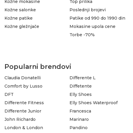
Kožne mokasine
Top prilika
Kožne salonke
Poslednji brojevi
Kožne patike
Patike od 990 do 1990 din
Kožne gležnjače
Mokasine upola cene
Torbe -70%
Popularni brendovi
Claudia Donatelli
Differente L
Comfort by Lusso
Diffetente
DFT
Elly Shoes
Differente Fitness
Elly Shoes Waterproof
Differente Junior
Francesca
John Richardo
Marinaro
London & London
Pandino