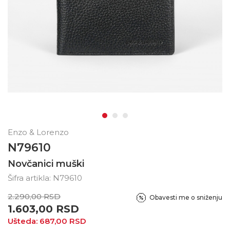
Enzo & Lorenzo
N79610
Novčanici muški
Šifra artikla:
N79610
2.290,00
RSD
Obavesti me o sniženju
1.603,00
RSD
Ušteda:
687,00
RSD