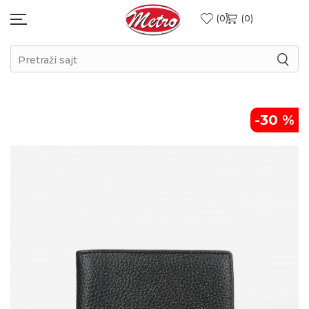
0
0
Pretraži sajt
-30
%