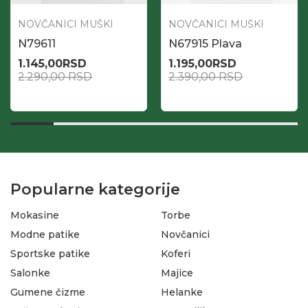
NOVČANICI MUŠKI
NOVČANICI MUŠKI
N79611
N67915 Plava
1.145,00
RSD
1.195,00
RSD
2.290,00
RSD
2.390,00
RSD
Popularne kategorije
Mokasine
Torbe
Modne patike
Novčanici
Sportske patike
Koferi
Salonke
Majice
Gumene čizme
Helanke