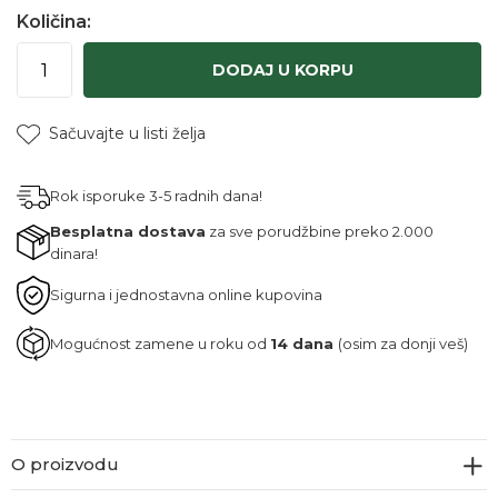
Količina:
DODAJ U KORPU
Sačuvajte u listi želja
Rok isporuke 3-5 radnih dana!
Besplatna dostava
za sve porudžbine preko 2.000
dinara!
Sigurna i jednostavna online kupovina
Mogućnost zamene u roku od
14 dana
(osim za donji veš)
O proizvodu