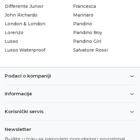
Differente Junior
Francesca
John Richardo
Marinaro
London & London
Pandino
Lorenzo
Pandino Boy
Lusso
Pandino Girl
Lusso Waterproof
Salvatore Rossi
Podaci o kompaniji
Informacije
Korisnički servis
Newsletter
Budite u toku sa najnovijim ponudama i novostima!