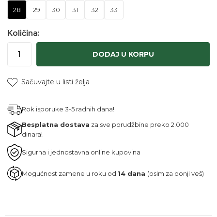
28
29
30
31
32
33
Količina:
DODAJ U KORPU
Sačuvajte u listi želja
Rok isporuke 3-5 radnih dana!
Besplatna dostava
za sve porudžbine preko 2.000
dinara!
Sigurna i jednostavna online kupovina
Mogućnost zamene u roku od
14 dana
(osim za donji veš)