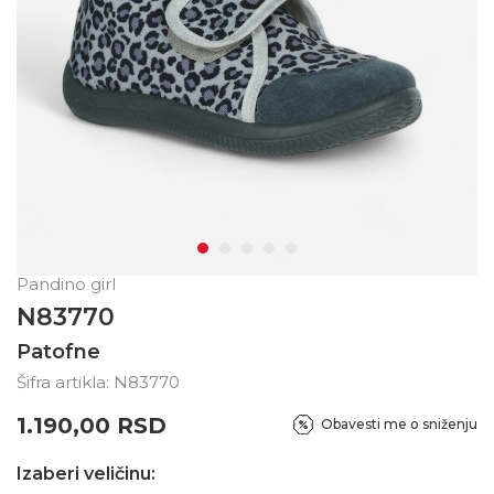
Pandino girl
N83770
Patofne
Šifra artikla:
N83770
1.190,00
RSD
Obavesti me o sniženju
Izaberi veličinu: