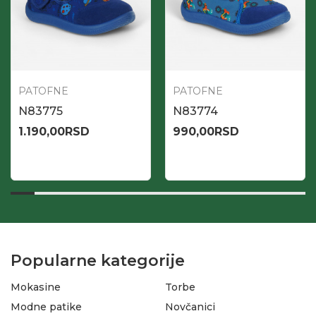
PATOFNE
PATOFNE
N83775
N83774
1.190,00
RSD
990,00
RSD
Popularne kategorije
Mokasine
Torbe
Modne patike
Novčanici