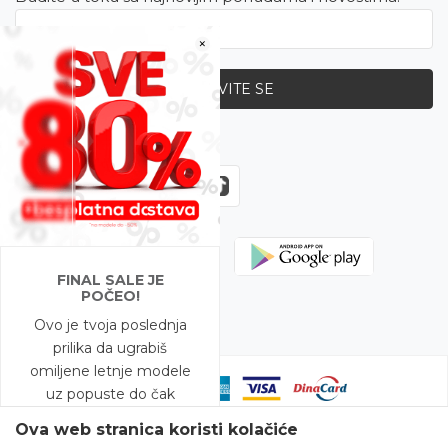
×
PRIJAVITE SE
Zapratite nas
FINAL SALE JE
POČEO!
Ovo je tvoja poslednja
prilika da ugrabiš
omiljene letnje modele
uz popuste do čak
-80%!
Ova web stranica koristi kolačiće