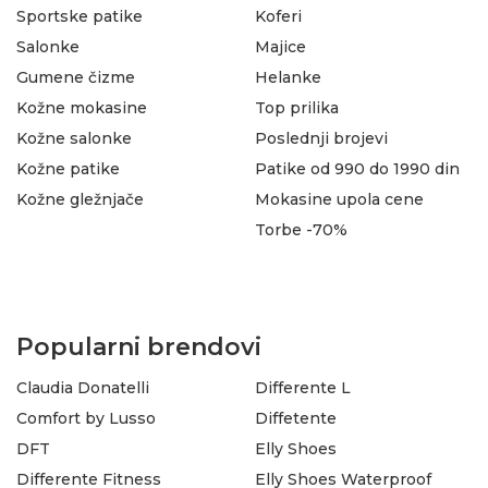
Sportske patike
Koferi
Salonke
Majice
Gumene čizme
Helanke
Kožne mokasine
Top prilika
Kožne salonke
Poslednji brojevi
Kožne patike
Patike od 990 do 1990 din
Kožne gležnjače
Mokasine upola cene
Torbe -70%
Popularni brendovi
Claudia Donatelli
Differente L
Comfort by Lusso
Diffetente
DFT
Elly Shoes
Differente Fitness
Elly Shoes Waterproof