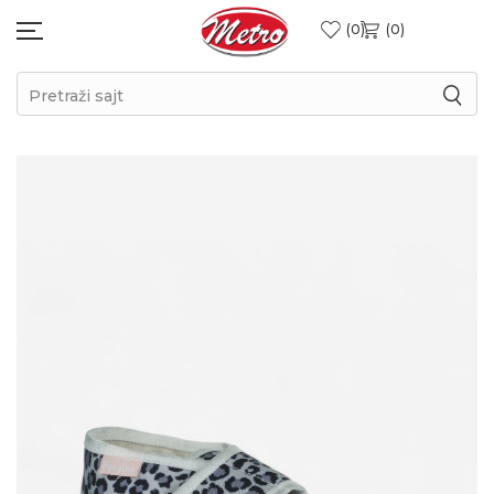
0
0
Pretraži sajt