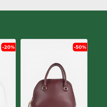
-20
%
-50
%