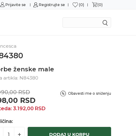
0
0
nje platnim karticama
Prijavite se
Registrujte se
Mogućnost zamene u rok
ancesca
84380
rbe ženske male
ra artikla:
N84380
990,00
RSD
Obavesti me o sniženju
98,00
RSD
teda:
3.192,00
RSD
ičina:
DODAJ U KORPU