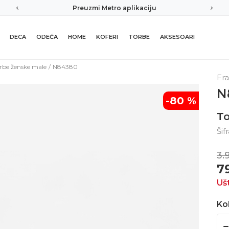
Preuzmi Metro aplikaciju
Sigurno plaća
DECA
ODEĆA
HOME
KOFERI
TORBE
AKSESOARI
rbe ženske male
N84380
Fr
N
-80
%
To
Šif
3.
7
Uš
Kol