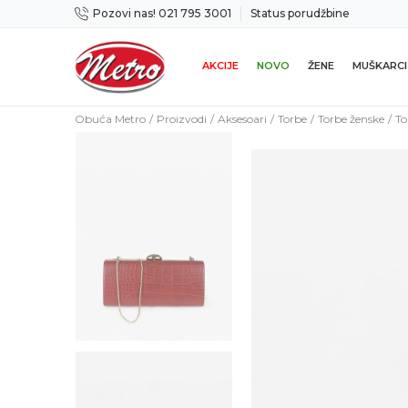
Pozovi nas! 021 795 3001
Status porudžbine
Mogućnost zamene u roku od 14 dana
AKCIJE
NOVO
ŽENE
MUŠKARCI
Obuća Metro
Proizvodi
Aksesoari
Torbe
Torbe ženske
To