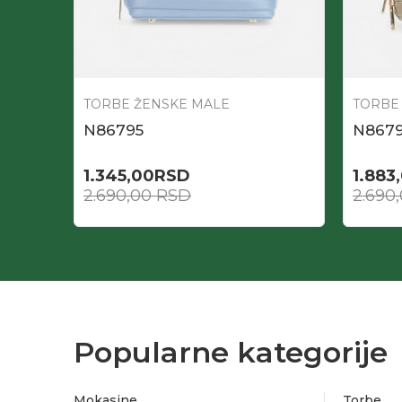
TORBE ŽENSKE MALE
TORBE
N86795
N867
1.345,00
RSD
1.883
2.690,00
RSD
2.690
Popularne kategorije
Mokasine
Torbe