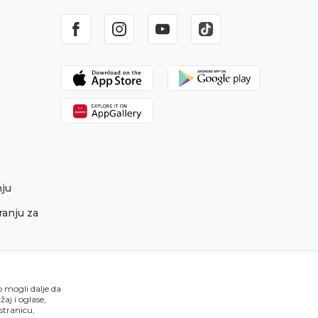
nju
ranju za
o mogli dalje da
aj i oglase,
 stranicu,