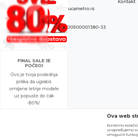
Kontakt
Email:
onlinepodrska@obucametro.rs
Račun:
OTP Banka 325-9500500001380-33
PIB:
100637224
Matični broj
FINAL SALE JE
08698856
POČEO!
Ovo je tvoja poslednja
prilika da ugrabiš
omiljene letnje modele
uz popuste do čak
-80%!
Ova web str
A to nije sve – na
modele snižene do
Koristimo kolačic
unapređujemo web 
-50% očekuje te i
omogućili funkcij