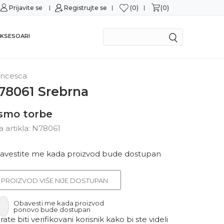
0
0
Prijavite se
Sigurno plaćanje platnim karticama
Registrujte se
Mogu
KSESOARI
ancesca
78061 Srebrna
smo torbe
ra artikla:
N78061
avestite me kada proizvod bude dostupan
PROIZVOD VIŠE NIJE DOSTUPAN
Obavesti me kada proizvod
ponovo bude dostupan
ate biti verifikovani korisnik kako bi ste videli