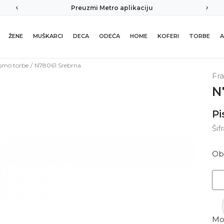
Preuzmi Metro aplikaciju
ŽENE
MUŠKARCI
DECA
ODEĆA
HOME
KOFERI
TORBE
A
smo torbe
N78061 Srebrna
Fr
N
Pi
Šif
Ob
Mor