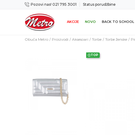
Pozovi nas! 021 795 3001
Status porudžbine
icama
Mogućnost zamene u roku od 14 dana
AKCIJE
NOVO
BACK TO SCHOOL
Obuća Metro
Proizvodi
Aksesoari
Torbe
Torbe ženske
Pi
TOP