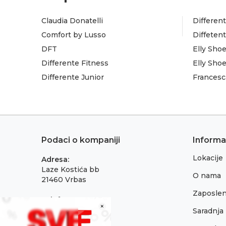
Claudia Donatelli
Different
Comfort by Lusso
Diffeten
DFT
Elly Sho
Differente Fitness
Elly Sho
Differente Junior
Francesc
Podaci o kompaniji
Informa
Lokacije
Adresa:
Laze Kostića bb
O nama
21460 Vrbas
Zaposlen
Telefon:
×
021 795 3001
Saradnja