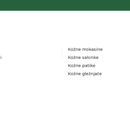
Kožne mokasine
i
Kožne salonke
Kožne patike
Kožne gležnjače