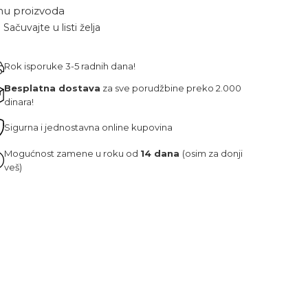
nu proizvoda
Sačuvajte u listi želja
Rok isporuke 3-5 radnih dana!
Besplatna dostava
za sve porudžbine preko 2.000
dinara!
Sigurna i jednostavna online kupovina
Mogućnost zamene u roku od
14 dana
(osim za donji
veš)