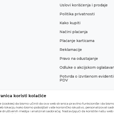
Uslovi korišćenja i prodaje
Politika privatnosti
Kako kupiti
Načini plaćanja
Plaćanje karticama
Reklamacije
Pravo na odustajanje
Odluke o akcijskom oglašava
Potvrda o izvršenom evidenti
PDV
anica koristi kolačiće
́e (cookies) da bismo učinili da ova web stranica pravilno funkcioniše i da bism
lokaciju kako bismo poboljšali vaše korisničko iskustvo, personalizovali sadrž
e društvenih medija i analizirali saobraćaj. Nastavljajući da koristite našu web