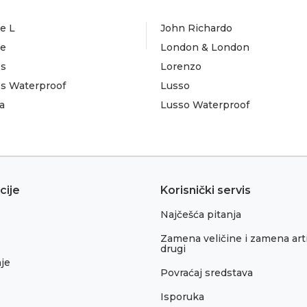
e L
John Richardo
te
London & London
es
Lorenzo
es Waterproof
Lusso
a
Lusso Waterproof
cije
Korisnički servis
Najčešća pitanja
Zamena veličine i zamena arti
drugi
je
Povraćaj sredstava
Isporuka