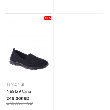
-90
%
ESPADRILE
N69129 Crna
249,00
RSD
2.490,00
RSD