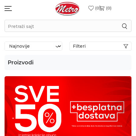
0
0
Pretraži sajt
Filteri
Proizvodi