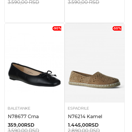
3.590,00
RSD
3.590,00
RSD
-90
%
-50
%
BALETANKE
ESPADRILE
N78677 Crna
N76214 Kamel
359,00
RSD
1.445,00
RSD
3.590,00
RSD
2.890,00
RSD