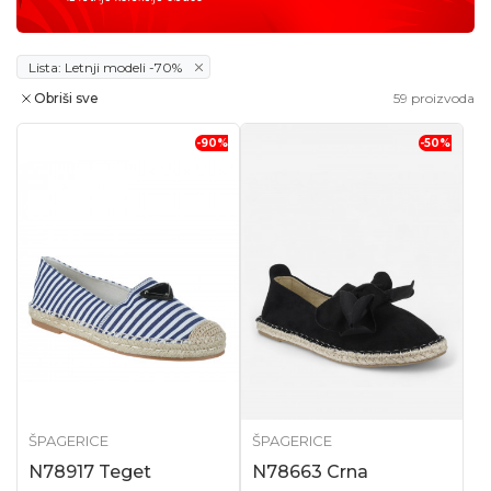
Lista: Letnji modeli -70%
Obriši sve
59
proizvoda
-90
%
-50
%
ŠPAGERICE
ŠPAGERICE
N78917 Teget
N78663 Crna