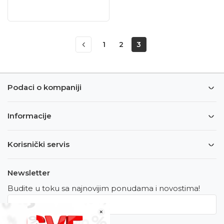
1
2
3
Podaci o kompaniji
Informacije
Korisnički servis
Newsletter
Budite u toku sa najnovijim ponudama i novostima!
×