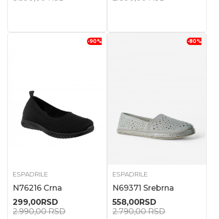
-90
%
-80
%
ESPADRILE
ESPADRILE
N76216 Crna
N69371 Srebrna
299,00
RSD
558,00
RSD
2.990,00
RSD
2.790,00
RSD