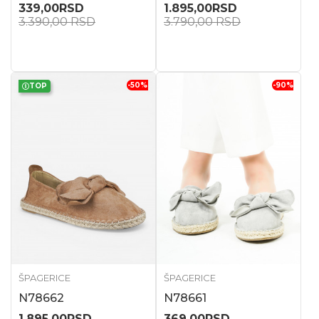
339,00
RSD
1.895,00
RSD
3.390,00
RSD
3.790,00
RSD
-50
%
-90
%
TOP
ŠPAGERICE
ŠPAGERICE
N78662
N78661
1.895,00
RSD
369,00
RSD