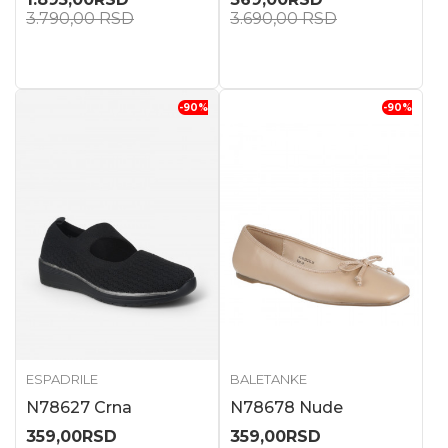
3.790,00
RSD
3.690,00
RSD
-90
%
-90
%
ESPADRILE
BALETANKE
N78627 Crna
N78678 Nude
359,00
RSD
359,00
RSD