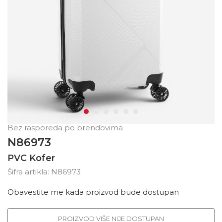
Bez rasporeda po brendovima
N86973
PVC Kofer
Šifra artikla:
N86973
Obavestite me kada proizvod bude dostupan
PROIZVOD VIŠE NIJE DOSTUPAN