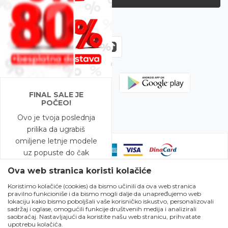
Zapratite nas
FINAL SALE JE
POČEO!
Ovo je tvoja poslednja
prilika da ugrabiš
omiljene letnje modele
uz popuste do čak
-80%!
Ova web stranica koristi kolačiće
Koristimo kolačiće (cookies) da bismo učinili da ova web stranica
A to nije sve – na
pravilno funkcioniše i da bismo mogli dalje da unapređujemo web
Nastojimo da budemo što precizniji u opisu proizvoda, prikazu slika i
modele snižene do
lokaciju kako bismo poboljšali vaše korisničko iskustvo, personalizovali
samih cena, ali ne možemo garantovati da su sve informacije kompletne
sadržaj i oglase, omogućili funkcije društvenih medija i analizirali
-50% očekuje te i
i bez grešaka. Svi artikli prikazani na sajtu su deo naše ponude i ne
saobraćaj. Nastavljajući da koristite našu web stranicu, prihvatate
podrazumeva da su dostupni u svakom trenutku. Raspoloživost robe
BESPLATNA DOSTAVA!
upotrebu kolačića.