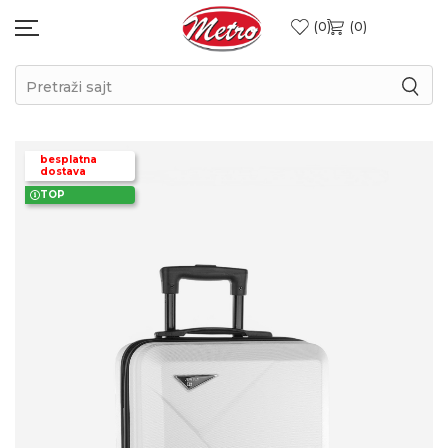
0
0
Pretraži sajt
besplatna
dostava
TOP