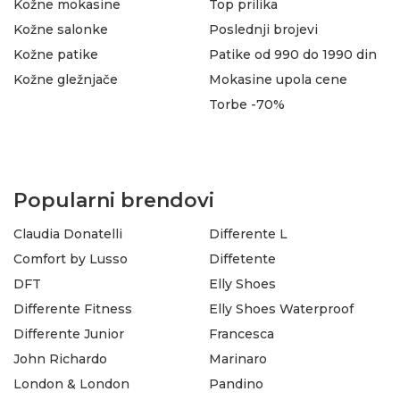
Kožne mokasine
Top prilika
Kožne salonke
Poslednji brojevi
Kožne patike
Patike od 990 do 1990 din
Kožne gležnjače
Mokasine upola cene
Torbe -70%
Popularni brendovi
Claudia Donatelli
Differente L
Comfort by Lusso
Diffetente
DFT
Elly Shoes
Differente Fitness
Elly Shoes Waterproof
Differente Junior
Francesca
John Richardo
Marinaro
London & London
Pandino