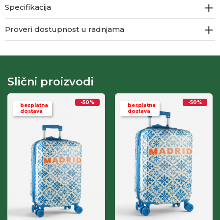
Specifikacija
Proveri dostupnost u radnjama
Slični proizvodi
-50
%
-50
%
besplatna
besplatna
dostava
dostava