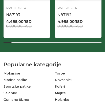
PVC KOFER
PVC KOFER
N87193
N87192
4.495,00
RSD
4.995,00
RSD
8.990,00
RSD
9.990,00
RSD
Popularne kategorije
Mokasine
Torbe
Modne patike
Novčanici
Sportske patike
Koferi
Salonke
Majice
Gumene čizme
Helanke