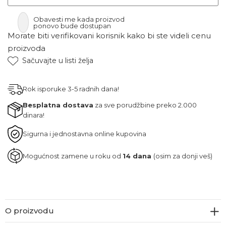
Obavesti me kada proizvod
ponovo bude dostupan
Morate biti verifikovani korisnik kako bi ste videli cenu
proizvoda
Sačuvajte u listi želja
Rok isporuke 3-5 radnih dana!
Besplatna dostava
za sve porudžbine preko 2.000
dinara!
Sigurna i jednostavna online kupovina
Mogućnost zamene u roku od
14 dana
(osim za donji veš)
O proizvodu