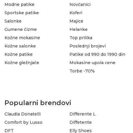
Modne patike
Novčanici
Sportske patike
Koferi
Salonke
Majice
Gumene čizme
Helanke
Kožne mokasine
Top prilika
Kožne salonke
Poslednji brojevi
Kožne patike
Patike od 990 do 1990 din
Kožne gležnjače
Mokasine upola cene
Torbe -70%
Popularni brendovi
Claudia Donatelli
Differente L
Comfort by Lusso
Diffetente
DFT
Elly Shoes