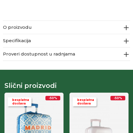
O proizvodu
Specifikacija
Proveri dostupnost u radnjama
Slični proizvodi
-50
%
-50
%
besplatna
besplatna
dostava
dostava