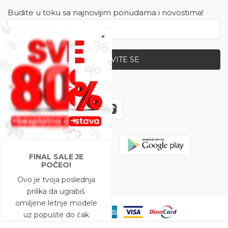
Budite u toku sa najnovijim ponudama i novostima!
×
PRIJAVITE SE
Zapratite nas
FINAL SALE JE
POČEO!
Ovo je tvoja poslednja
prilika da ugrabiš
omiljene letnje modele
uz popuste do čak
-80%!