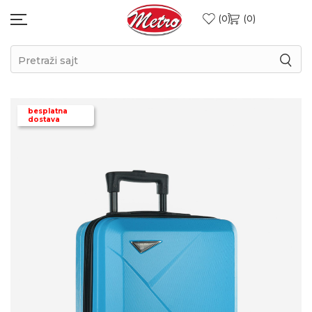
0
0
Pretraži sajt
besplatna
dostava