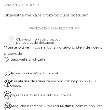
Šifra artikla:
N86971
Obavestite me kada proizvod bude dostupan
PROIZVOD VIŠE NIJE DOSTUPAN
Obavesti me kada proizvod
ponovo bude dostupan
Morate biti verifikovani korisnik kako bi ste videli cenu
proizvoda
Sačuvajte u listi želja
Rok isporuke 3-5 radnih dana!
Besplatna dostava
za sve porudžbine preko 2.000
dinara!
Sigurna i jednostavna online kupovina
Mogućnost zamene u roku od
14 dana
(osim za donji veš)