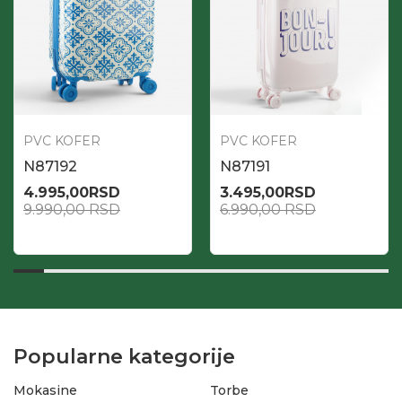
PVC KOFER
PVC KOFER
N87192
N87191
4.995,00
RSD
3.495,00
RSD
9.990,00
RSD
6.990,00
RSD
Popularne kategorije
Mokasine
Torbe