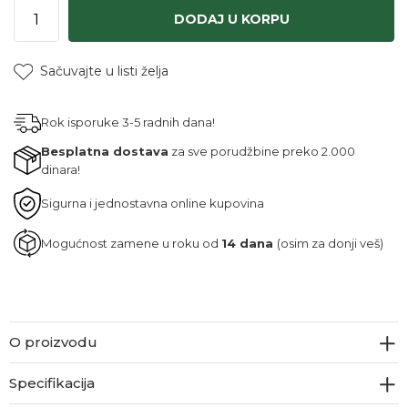
DODAJ U KORPU
Sačuvajte u listi želja
Rok isporuke 3-5 radnih dana!
Besplatna dostava
za sve porudžbine preko 2.000
dinara!
Sigurna i jednostavna online kupovina
Mogućnost zamene u roku od
14 dana
(osim za donji veš)
O proizvodu
Specifikacija