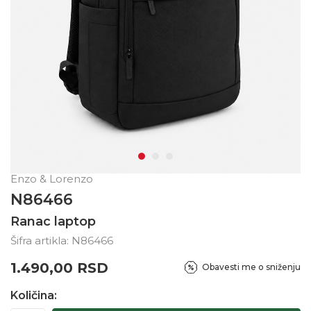
Enzo & Lorenzo
N86466
Ranac laptop
Šifra artikla:
N86466
1.490,00
RSD
Obavesti me o sniženju
Količina: