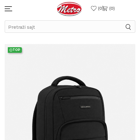
0
0
Pretraži sajt
TOP