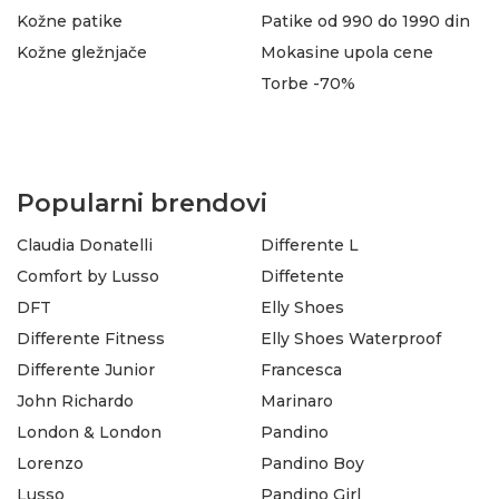
Kožne patike
Patike od 990 do 1990 din
Kožne gležnjače
Mokasine upola cene
Torbe -70%
Popularni brendovi
Claudia Donatelli
Differente L
Comfort by Lusso
Diffetente
DFT
Elly Shoes
Differente Fitness
Elly Shoes Waterproof
Differente Junior
Francesca
John Richardo
Marinaro
London & London
Pandino
Lorenzo
Pandino Boy
Lusso
Pandino Girl