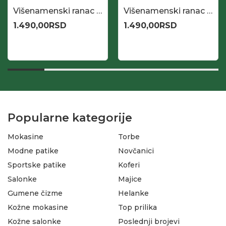
Višenamenski ranac za laptop i putovanja, tamno sivi
Višenamenski ranac za laptop, sivi
1.490,00
RSD
1.490,00
RSD
Popularne kategorije
Mokasine
Torbe
Modne patike
Novčanici
Sportske patike
Koferi
Salonke
Majice
Gumene čizme
Helanke
Kožne mokasine
Top prilika
Kožne salonke
Poslednji brojevi