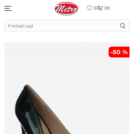
0
0
Pretraži sajt
-50
%