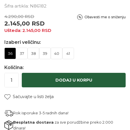
Šifra artikla:
N86182
4.290,00
RSD
Obavesti me o sniženju
2.145,00
RSD
Ušteda:
2.145,00
RSD
Izaberi veličinu:
36
37
38
39
40
41
Količina:
DODAJ U KORPU
Sačuvajte u listi želja
Rok isporuke 3-5 radnih dana!
Besplatna dostava
za sve porudžbine preko 2.000
dinara!