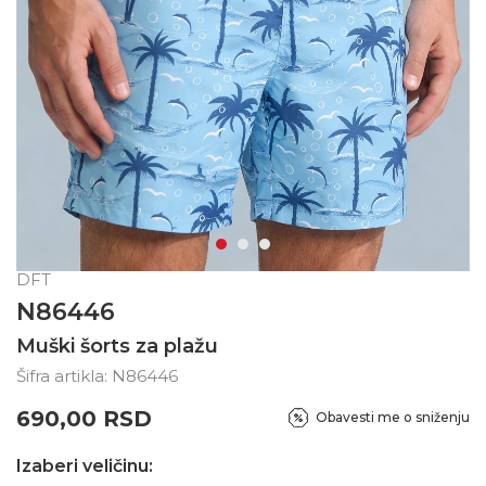
DFT
N86446
Muški šorts za plažu
Šifra artikla:
N86446
690,00
RSD
Obavesti me o sniženju
Izaberi veličinu: