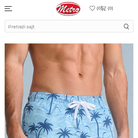
0
0
Pretraži sajt