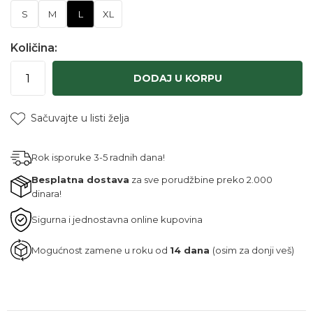
S
M
L
XL
Količina:
DODAJ U KORPU
Sačuvajte u listi želja
Rok isporuke 3-5 radnih dana!
Besplatna dostava
za sve porudžbine preko 2.000
dinara!
Sigurna i jednostavna online kupovina
Mogućnost zamene u roku od
14 dana
(osim za donji veš)