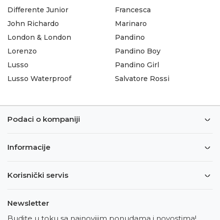
Differente Junior
Francesca
John Richardo
Marinaro
London & London
Pandino
Lorenzo
Pandino Boy
Lusso
Pandino Girl
Lusso Waterproof
Salvatore Rossi
Podaci o kompaniji
Informacije
Korisnički servis
Newsletter
Budite u toku sa najnovijim ponudama i novostima!