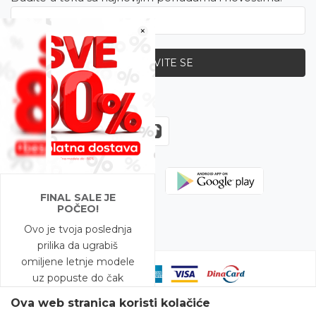
×
PRIJAVITE SE
Zapratite nas
FINAL SALE JE
POČEO!
Ovo je tvoja poslednja
prilika da ugrabiš
omiljene letnje modele
uz popuste do čak
-80%!
Ova web stranica koristi kolačiće