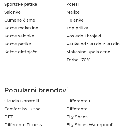
Sportske patike
Koferi
Salonke
Majice
Gumene čizme
Helanke
Kožne mokasine
Top prilika
Kožne salonke
Poslednji brojevi
Kožne patike
Patike od 990 do 1990 din
Kožne gležnjače
Mokasine upola cene
Torbe -70%
Popularni brendovi
Claudia Donatelli
Differente L
Comfort by Lusso
Diffetente
DFT
Elly Shoes
Differente Fitness
Elly Shoes Waterproof