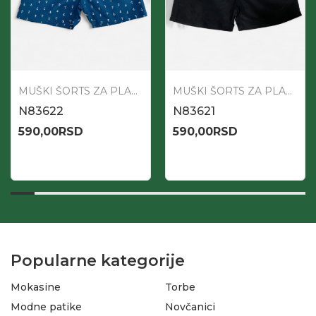
MUŠKI ŠORTS ZA PLAŽU
MUŠKI ŠORTS ZA PLAŽU
N83622
N83621
590,00
RSD
590,00
RSD
Popularne kategorije
Mokasine
Torbe
Modne patike
Novčanici