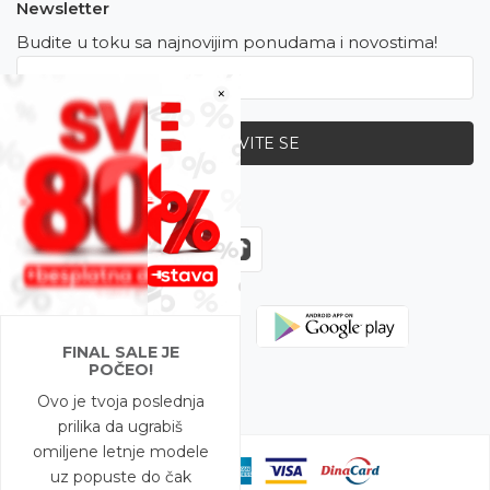
Newsletter
Budite u toku sa najnovijim ponudama i novostima!
×
PRIJAVITE SE
Zapratite nas
FINAL SALE JE
POČEO!
Ovo je tvoja poslednja
prilika da ugrabiš
omiljene letnje modele
uz popuste do čak