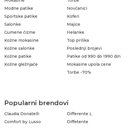
Mokasine
Torbe
Modne patike
Novčanici
Sportske patike
Koferi
Salonke
Majice
Gumene čizme
Helanke
Kožne mokasine
Top prilika
Kožne salonke
Poslednji brojevi
Kožne patike
Patike od 990 do 1990 din
Kožne gležnjače
Mokasine upola cene
Torbe -70%
Popularni brendovi
Claudia Donatelli
Differente L
Comfort by Lusso
Diffetente