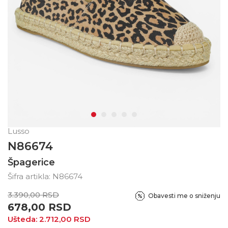
Lusso
N86674
Špagerice
Šifra artikla:
N86674
3.390,00
RSD
Obavesti me o sniženju
678,00
RSD
Ušteda:
2.712,00
RSD