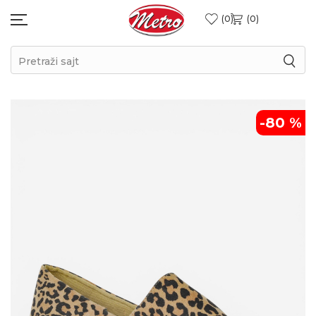
0
0
Pretraži sajt
-80
%