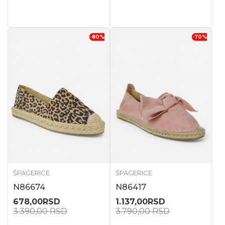
-80
%
-70
%
ŠPAGERICE
ŠPAGERICE
N86674
N86417
678,00
RSD
1.137,00
RSD
3.390,00
RSD
3.790,00
RSD