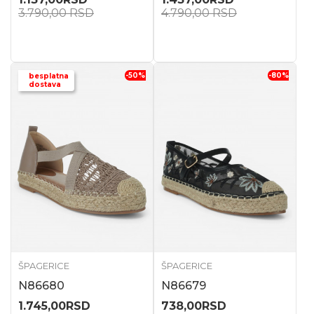
3.790,00
RSD
4.790,00
RSD
-50
%
-80
%
besplatna
dostava
ŠPAGERICE
ŠPAGERICE
N86680
N86679
1.745,00
RSD
738,00
RSD