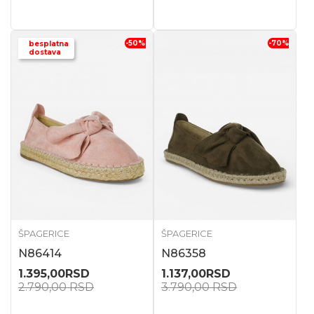
-50
%
-70
%
besplatna
dostava
ŠPAGERICE
ŠPAGERICE
N86414
N86358
1.395,00
RSD
1.137,00
RSD
2.790,00
RSD
3.790,00
RSD