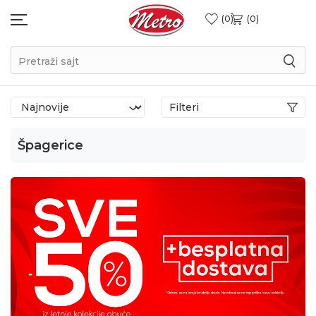
0
0
Pretraži sajt
Filteri
Špagerice