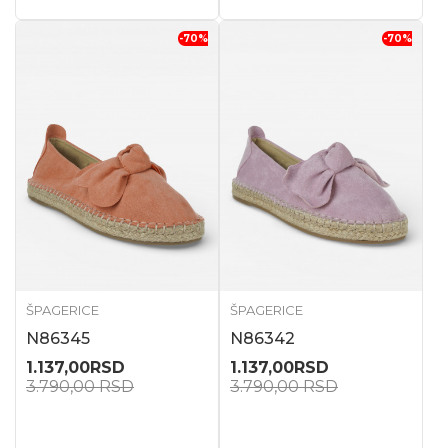
-70
%
-70
%
ŠPAGERICE
ŠPAGERICE
N86345
N86342
1.137,00
RSD
1.137,00
RSD
3.790,00
RSD
3.790,00
RSD