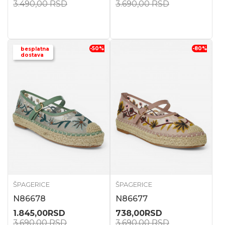
3.490,00
RSD
3.690,00
RSD
-50
%
-80
%
besplatna
dostava
ŠPAGERICE
ŠPAGERICE
N86678
N86677
1.845,00
RSD
738,00
RSD
3.690,00
RSD
3.690,00
RSD