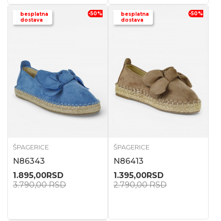
-50
%
-50
%
besplatna
besplatna
dostava
dostava
ŠPAGERICE
ŠPAGERICE
N86343
N86413
1.895,00
RSD
1.395,00
RSD
3.790,00
RSD
2.790,00
RSD