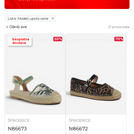
Lista: Modeli upola cene
Obriši sve
21
proizvoda
-50
%
-70
%
besplatna
dostava
ŠPAGERICE
ŠPAGERICE
N86673
N86672