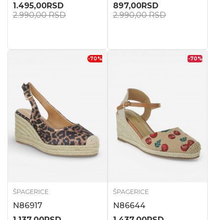
1.495,00
RSD
897,00
RSD
2.990,00
RSD
2.990,00
RSD
-70
%
-70
%
ŠPAGERICE
ŠPAGERICE
N86917
N86644
1.137,00
RSD
1.437,00
RSD