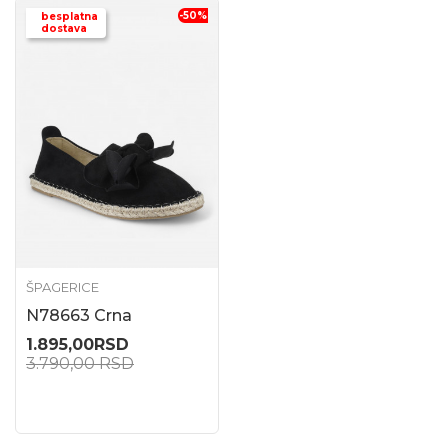
-50
%
besplatna
dostava
ŠPAGERICE
N78663 Crna
1.895,00
RSD
3.790,00
RSD