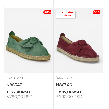
-70
%
-50
%
besplatna
dostava
ŠPAGERICE
ŠPAGERICE
N86347
N86346
1.137,00
RSD
1.895,00
RSD
3.790,00
RSD
3.790,00
RSD