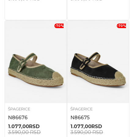
-70
%
-70
%
ŠPAGERICE
ŠPAGERICE
N86676
N86675
1.077,00
RSD
1.077,00
RSD
3.590,00
RSD
3.590,00
RSD