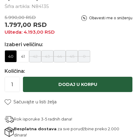
Šifra artikla:
N84135
5.990,00
RSD
Obavesti me o sniženju
1.797,00
RSD
Ušteda:
4.193,00
RSD
Izaberi veličinu:
40
41
42
43
44
45
0
Količina:
DODAJ U KORPU
Sačuvajte u listi želja
Rok isporuke 3-5 radnih dana!
Besplatna dostava
za sve porudžbine preko 2.000
dinara!