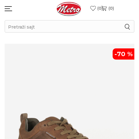
0
0
Pretraži sajt
-70
%