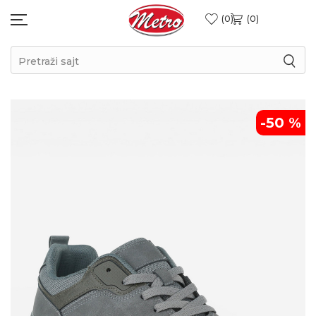
0
0
Pretraži sajt
-50
%