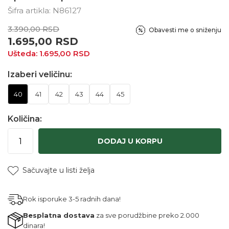
Šifra artikla:
N86127
3.390,00
RSD
Obavesti me o sniženju
1.695,00
RSD
Ušteda:
1.695,00
RSD
Izaberi veličinu:
40
41
42
43
44
45
Količina:
DODAJ U KORPU
Sačuvajte u listi želja
Rok isporuke 3-5 radnih dana!
Besplatna dostava
za sve porudžbine preko 2.000
dinara!