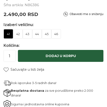
Šifra artikla:
N86386
2.490,00
RSD
Obavesti me o sniženju
Izaberi veličinu:
41
42
43
44
45
46
Količina:
DODAJ U KORPU
Sačuvajte u listi želja
Rok isporuke 3-5 radnih dana!
Besplatna dostava
za sve porudžbine preko 2.000
dinara!
Sigurna i jednostavna online kupovina