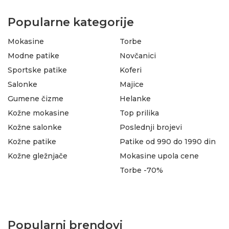
Popularne kategorije
Mokasine
Torbe
Modne patike
Novčanici
Sportske patike
Koferi
Salonke
Majice
Gumene čizme
Helanke
Kožne mokasine
Top prilika
Kožne salonke
Poslednji brojevi
Kožne patike
Patike od 990 do 1990 din
Kožne gležnjače
Mokasine upola cene
Torbe -70%
Popularni brendovi