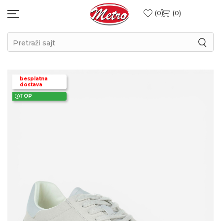
0
0
Pretraži sajt
besplatna
dostava
TOP