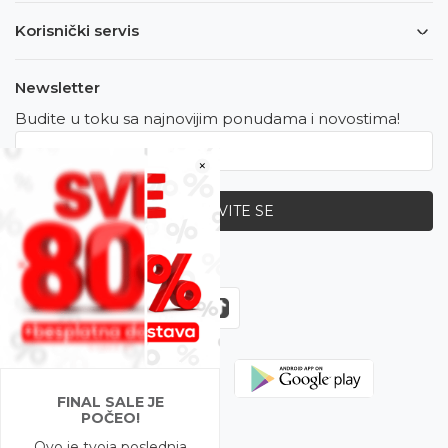
Korisnički servis
Newsletter
Budite u toku sa najnovijim ponudama i novostima!
×
PRIJAVITE SE
Zapratite nas
FINAL SALE JE
POČEO!
Ovo je tvoja poslednja