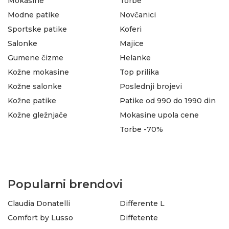
Mokasine
Torbe
Modne patike
Novčanici
Sportske patike
Koferi
Salonke
Majice
Gumene čizme
Helanke
Kožne mokasine
Top prilika
Kožne salonke
Poslednji brojevi
Kožne patike
Patike od 990 do 1990 din
Kožne gležnjače
Mokasine upola cene
Torbe -70%
Popularni brendovi
Claudia Donatelli
Differente L
Comfort by Lusso
Diffetente