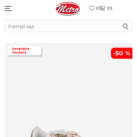
0
0
Pretraži sajt
besplatna
-50
%
dostava