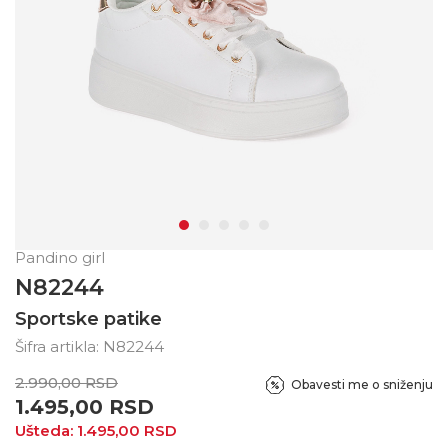
Pandino girl
N82244
Sportske patike
Šifra artikla:
N82244
2.990,00
RSD
Obavesti me o sniženju
1.495,00
RSD
Ušteda:
1.495,00
RSD