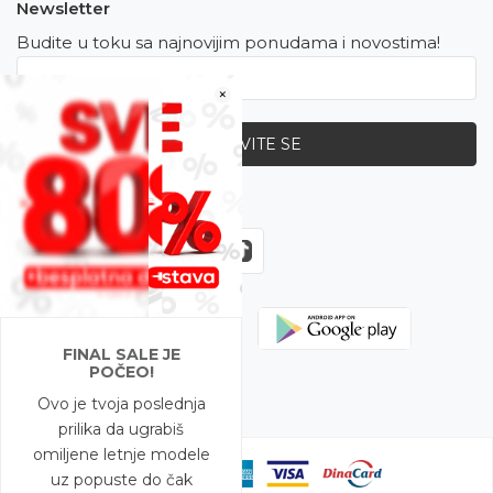
Newsletter
Budite u toku sa najnovijim ponudama i novostima!
×
PRIJAVITE SE
Zapratite nas
FINAL SALE JE
POČEO!
Ovo je tvoja poslednja
prilika da ugrabiš
omiljene letnje modele
uz popuste do čak