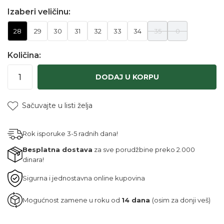
Izaberi veličinu:
28
29
30
31
32
33
34
35
0
Količina:
DODAJ U KORPU
Sačuvajte u listi želja
Rok isporuke 3-5 radnih dana!
Besplatna dostava
za sve porudžbine preko 2.000
dinara!
Sigurna i jednostavna online kupovina
Mogućnost zamene u roku od
14 dana
(osim za donji veš)