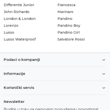
Differente Junior
Francesca
John Richardo
Marinaro
London & London
Pandino
Lorenzo
Pandino Boy
Lusso
Pandino Girl
Lusso Waterproof
Salvatore Rossi
Podaci o kompaniji
Informacije
Korisnički servis
Newsletter
Budite u toku sa najnovijim ponudama i novostima!