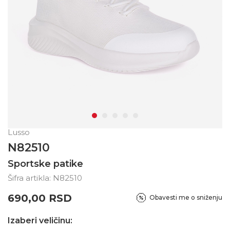
Lusso
N82510
Sportske patike
Šifra artikla:
N82510
690,00
RSD
Obavesti me o sniženju
Izaberi veličinu: