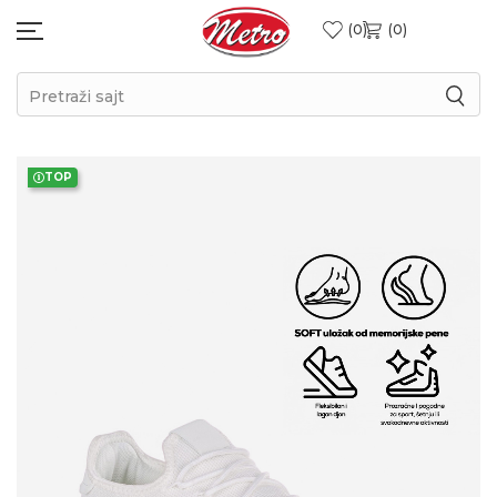
0
0
Pretraži sajt
TOP