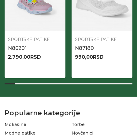
SPORTSKE PATIKE
SPORTSKE PATIKE
N86201
N87180
2.790,00
RSD
990,00
RSD
Popularne kategorije
Mokasine
Torbe
Modne patike
Novčanici