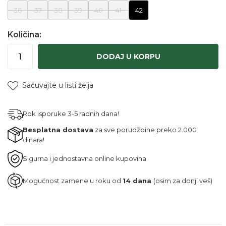
36
37
38
39
40
41
42
Količina:
DODAJ U KORPU
Sačuvajte u listi želja
Rok isporuke 3-5 radnih dana!
Besplatna dostava
za sve porudžbine preko 2.000
dinara!
Sigurna i jednostavna online kupovina
Mogućnost zamene u roku od
14 dana
(osim za donji veš)