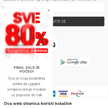
×
PRIJAVITE SE
Zapratite nas
FINAL SALE JE
POČEO!
Ovo je tvoja poslednja
prilika da ugrabiš
omiljene letnje modele
uz popuste do čak
-80%!
Ova web stranica koristi kolačiće