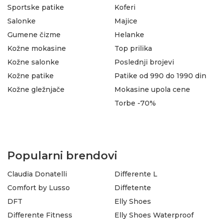
Sportske patike
Koferi
Salonke
Majice
Gumene čizme
Helanke
Kožne mokasine
Top prilika
Kožne salonke
Poslednji brojevi
Kožne patike
Patike od 990 do 1990 din
Kožne gležnjače
Mokasine upola cene
Torbe -70%
Popularni brendovi
Claudia Donatelli
Differente L
Comfort by Lusso
Diffetente
DFT
Elly Shoes
Differente Fitness
Elly Shoes Waterproof