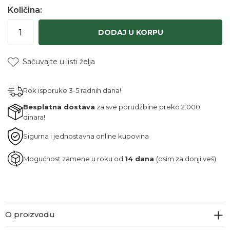
Količina:
DODAJ U KORPU
Sačuvajte u listi želja
Rok isporuke 3-5 radnih dana!
Besplatna dostava
za sve porudžbine preko 2.000
dinara!
Sigurna i jednostavna online kupovina
Mogućnost zamene u roku od
14 dana
(osim za donji veš)
O proizvodu