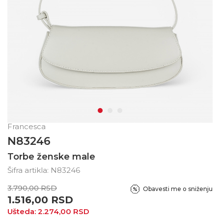
Francesca
N83246
Torbe ženske male
Šifra artikla:
N83246
3.790,00
RSD
Obavesti me o sniženju
1.516,00
RSD
Ušteda:
2.274,00
RSD