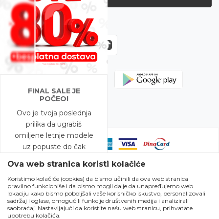
Zapratite nas
FINAL SALE JE
POČEO!
Ovo je tvoja poslednja
prilika da ugrabiš
omiljene letnje modele
uz popuste do čak
-80%!
Ova web stranica koristi kolačiće
Koristimo kolačiće (cookies) da bismo učinili da ova web stranica
A to nije sve – na
pravilno funkcioniše i da bismo mogli dalje da unapređujemo web
Nastojimo da budemo što precizniji u opisu proizvoda, prikazu slika i
modele snižene do
lokaciju kako bismo poboljšali vaše korisničko iskustvo, personalizovali
samih cena, ali ne možemo garantovati da su sve informacije kompletne
sadržaj i oglase, omogućili funkcije društvenih medija i analizirali
-50% očekuje te i
i bez grešaka. Svi artikli prikazani na sajtu su deo naše ponude i ne
saobraćaj. Nastavljajući da koristite našu web stranicu, prihvatate
podrazumeva da su dostupni u svakom trenutku. Raspoloživost robe
BESPLATNA DOSTAVA!
upotrebu kolačića.