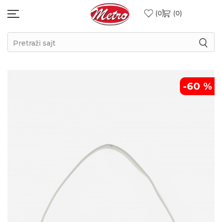
0
0
Pretraži sajt
-60
%