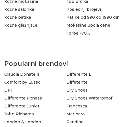
Kožne mokasine
Top prilika
Kožne salonke
Poslednji brojevi
Kožne patike
Patike od 990 do 1990 din
Kožne gležnjače
Mokasine upola cene
Torbe -70%
Popularni brendovi
Claudia Donatelli
Differente L
Comfort by Lusso
Diffetente
DFT
Elly Shoes
Differente Fitness
Elly Shoes Waterproof
Differente Junior
Francesca
John Richardo
Marinaro
London & London
Pandino