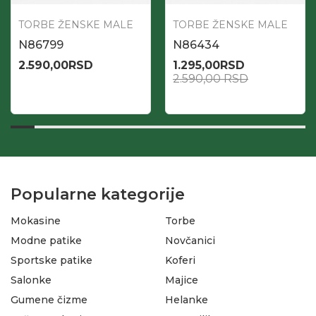
TORBE ŽENSKE MALE
TORBE ŽENSKE MALE
N86799
N86434
2.590,00
RSD
1.295,00
RSD
2.590,00
RSD
Popularne kategorije
Mokasine
Torbe
Modne patike
Novčanici
Sportske patike
Koferi
Salonke
Majice
Gumene čizme
Helanke