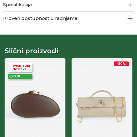
Specifikacija
Proveri dostupnost u radnjama
Slični proizvodi
-50
%
besplatna
dostava
TOP