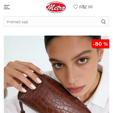
0
0
Pretraži sajt
-80
%