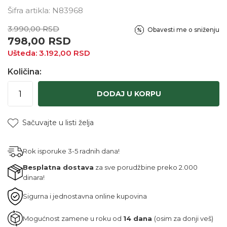
Šifra artikla:
N83968
3.990,00
RSD
Obavesti me o sniženju
798,00
RSD
Ušteda:
3.192,00
RSD
Količina:
DODAJ U KORPU
Sačuvajte u listi želja
Rok isporuke 3-5 radnih dana!
Besplatna dostava
za sve porudžbine preko 2.000
dinara!
Sigurna i jednostavna online kupovina
Mogućnost zamene u roku od
14 dana
(osim za donji veš)