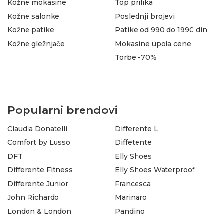
Kožne mokasine
Top prilika
Kožne salonke
Poslednji brojevi
Kožne patike
Patike od 990 do 1990 din
Kožne gležnjače
Mokasine upola cene
Torbe -70%
Popularni brendovi
Claudia Donatelli
Differente L
Comfort by Lusso
Diffetente
DFT
Elly Shoes
Differente Fitness
Elly Shoes Waterproof
Differente Junior
Francesca
John Richardo
Marinaro
London & London
Pandino