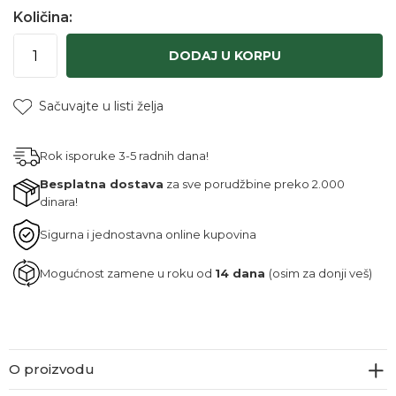
Količina:
DODAJ U KORPU
Sačuvajte u listi želja
Rok isporuke 3-5 radnih dana!
Besplatna dostava
za sve porudžbine preko 2.000
dinara!
Sigurna i jednostavna online kupovina
Mogućnost zamene u roku od
14 dana
(osim za donji veš)
O proizvodu