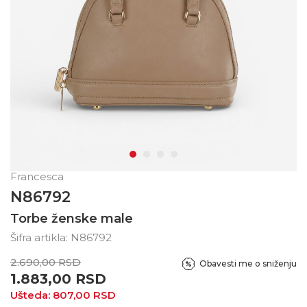
Francesca
N86792
Torbe ženske male
Šifra artikla:
N86792
2.690,00
RSD
Obavesti me o sniženju
1.883,00
RSD
Ušteda:
807,00
RSD