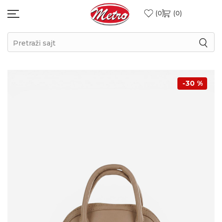
0
0
Pretraži sajt
-30
%