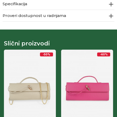
Specifikacija
Proveri dostupnost u radnjama
Slični proizvodi
-50
%
-60
%