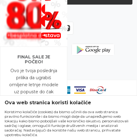
Zapratite nas
FINAL SALE JE
POČEO!
Ovo je tvoja poslednja
prilika da ugrabiš
omiljene letnje modele
uz popuste do čak
-80%!
Ova web stranica koristi kolačiće
Koristimo kolačiće (cookies) da bismo učinili da ova web stranica
A to nije sve – na
pravilno funkcioniše i da bismo mogli dalje da unapređujemo web
Nastojimo da budemo što precizniji u opisu proizvoda, prikazu slika i
modele snižene do
lokaciju kako bismo poboljšali vaše korisničko iskustvo, personalizovali
samih cena, ali ne možemo garantovati da su sve informacije kompletne
sadržaj i oglase, omogućili funkcije društvenih medija i analizirali
-50% očekuje te i
i bez grešaka. Svi artikli prikazani na sajtu su deo naše ponude i ne
saobraćaj. Nastavljajući da koristite našu web stranicu, prihvatate
podrazumeva da su dostupni u svakom trenutku. Raspoloživost robe
BESPLATNA DOSTAVA!
upotrebu kolačića.