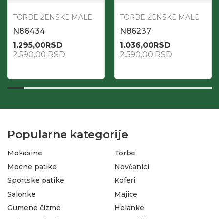
TORBE ŽENSKE MALE
TORBE ŽENSKE MALE
N86434
N86237
1.295,00
RSD
1.036,00
RSD
2.590,00
RSD
2.590,00
RSD
Popularne kategorije
Mokasine
Torbe
Modne patike
Novčanici
Sportske patike
Koferi
Salonke
Majice
Gumene čizme
Helanke